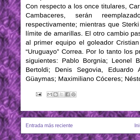
Con respecto a los once titulares,
Ca
Cambaceres
, serán reemplaz
respectivamente; mientras que
Sterki
límite de amarillas. El otro cambio pa
al primer equipo el
goleador
Cristian
“Uruguayo” Correa. Por lo tanto los
siguientes: Pablo
Borgnia
;
Leonel
B
Bertoldi
;
Denis
Segovia
, Eduardo 
Güaymas
;
Maximiliano
Cóceres
;
Nést
Entrada más reciente
In