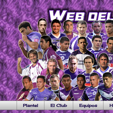
Plantel
El Club
Equipos
H