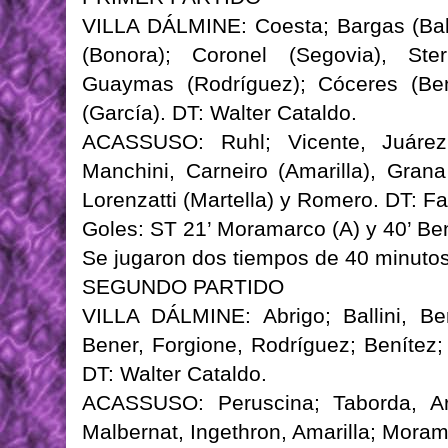
VILLA DÁLMINE: Coesta; Bargas (Balli
(Bonora); Coronel (Segovia), Ster
Guaymas (Rodríguez); Cóceres (Bení
(García). DT: Walter Cataldo.
ACASSUSO: Ruhl; Vicente, Juárez
Manchini, Carneiro (Amarilla), Grana
Lorenzatti (Martella) y Romero. DT: F
Goles: ST 21’ Moramarco (A) y 40’ Ben
Se jugaron dos tiempos de 40 minuto
SEGUNDO PARTIDO
VILLA DÁLMINE: Abrigo; Ballini, Be
Bener, Forgione, Rodríguez; Benítez; 
DT: Walter Cataldo.
ACASSUSO: Peruscina; Taborda, Aré
Malbernat, Ingethron, Amarilla; Moram