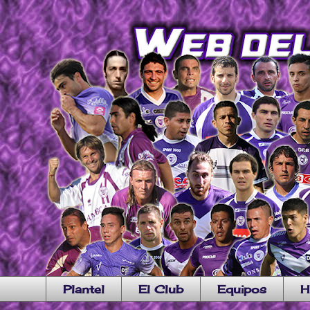
Plantel
El Club
Equipos
H