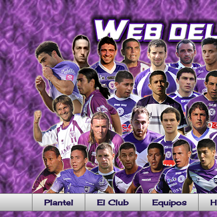
Plantel
El Club
Equipos
H