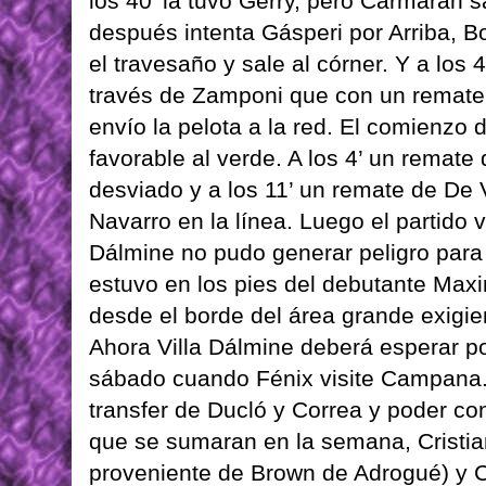
los 40’ la tuvo Gerry, pero Carmarán 
después intenta Gásperi por Arriba, B
el travesaño y sale al córner. Y a los 4
través de Zamponi que con un remate 
envío la pelota a la red. El comienzo
favorable al verde. A los 4’ un remat
desviado y a los 11’ un remate de De 
Navarro en la línea. Luego el partido
Dálmine no pudo generar peligro para 
estuvo en los pies del debutante Maxi
desde el borde del área grande exigie
Ahora Villa Dálmine deberá esperar po
sábado cuando Fénix visite Campana. E
transfer de Ducló y Correa y poder co
que se sumaran en la semana, Cristia
proveniente de Brown de Adrogué) y C