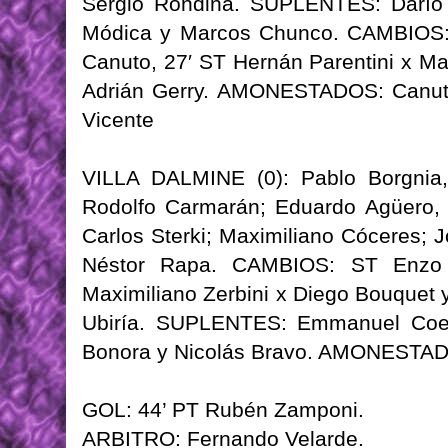
Sergio Rondina. SUPLENTES: Darío B
Módica y Marcos Chunco. CAMBIOS: 
Canuto, 27′ ST Hernán Parentini x Ma
Adrián Gerry. AMONESTADOS: Canut
Vicente
VILLA DALMINE (0): Pablo Borgnia,
Rodolfo Carmarán; Eduardo Agüero, 
Carlos Sterki; Maximiliano Cóceres; J
Néstor Rapa. CAMBIOS: ST Enzo R
Maximiliano Zerbini x Diego Bouquet 
Ubiría. SUPLENTES: Emmanuel Coest
Bonora y Nicolás Bravo. AMONESTADO
GOL: 44’ PT Rubén Zamponi.
ARBITRO: Fernando Velarde.