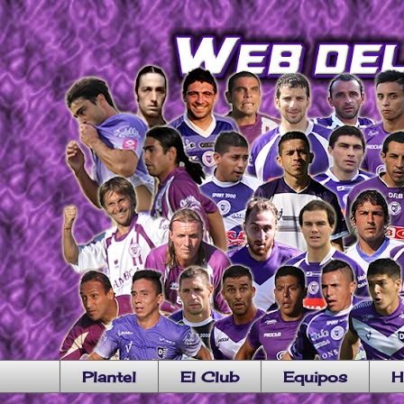
Plantel
El Club
Equipos
H