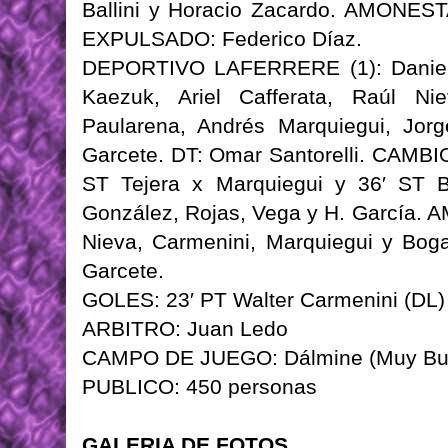
Ballini y Horacio Zacardo. AMONEST
EXPULSADO: Federico Díaz.
DEPORTIVO LAFERRERE (1): Daniel Sa
Kaezuk, Ariel Cafferata, Raúl Nie
Paularena, Andrés Marquiegui, Jorg
Garcete. DT: Omar Santorelli. CAMBIO
ST Tejera x Marquiegui y 36′ ST 
González, Rojas, Vega y H. García.
Nieva, Carmenini, Marquiegui y Bo
Garcete.
GOLES: 23′ PT Walter Carmenini (DL) 
ARBITRO: Juan Ledo
CAMPO DE JUEGO: Dálmine (Muy Bu
PUBLICO: 450 personas
GALERIA DE FOTOS