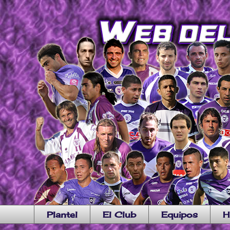
Plantel
El Club
Equipos
H