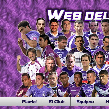
Plantel
El Club
Equipos
H