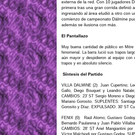
externa de la red. Con 10 jugadores Dá
primera tras una gran corrida definió
ingresando al área eludió a otro con u
comienzo de campeonato Dálmine pudo 
además se ilusiona con más.
El Pantallazo
Muy buena cantidad de público en Mitre 
fenomenal. La barra lució sus trapos largos
aún mayor y despidieron al equipo con
trapos y en absoluto silencio.
Síntesis del Partido
VILLA DALMINE (2): Juan Cupertino; Leon
Gallo, Diego Bouquet y Leandro Natale;
CAMBIOS: 23′ ST Sergio Moreno x Diego B
Mariano Gorosito. SUPLENTES: Santiago
Gorosito y Díaz. EXPULSADO: 30′ ST Cu
FENIX (0): Raúl Alomo; Gustavo Godoy
Bernardo Paularena y Juan Pablo Villalba
CAMBIOS: 28′ ST Ariel Mangiantini por
Víctor Malchiodi por Gustavo Godoy. S