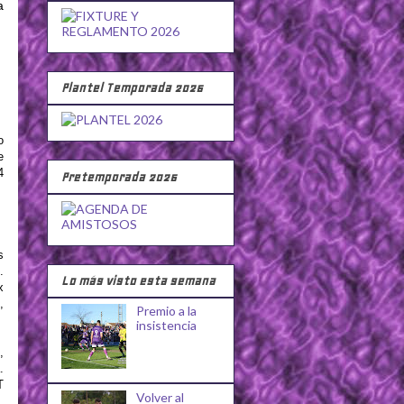
a
Plantel Temporada 2026
o
e
4
Pretemporada 2026
s
.
Lo más visto esta semana
x
,
Premio a la
insistencia
,
.
T
Volver al