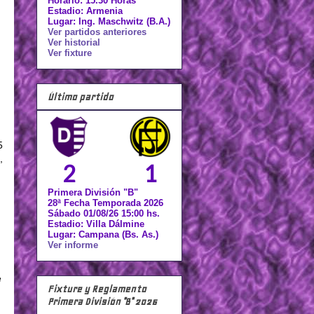
Horario: 15.30 Horas
Estadio: Armenia
Lugar: Ing. Maschwitz (B.A.)
Ver partidos anteriores
Ver historial
Ver fixture
Último partido
5
,
2
1
Primera División "B"
28ª Fecha Temporada 2026
Sábado 01/08/26 15:00 hs.
Estadio: Villa Dálmine
Lugar: Campana (Bs. As.)
Ver informe
e
Fixture y Reglamento
Primera División "B" 2026