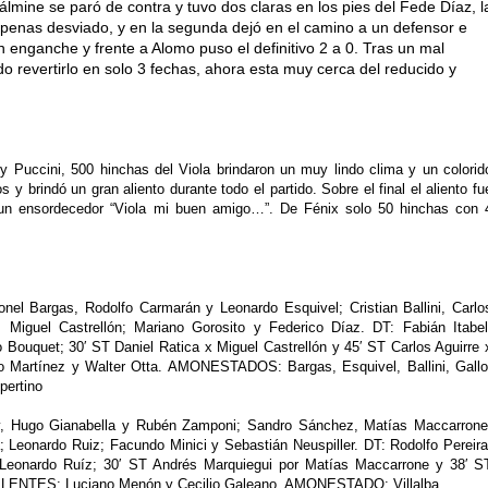
lmine se paró de contra y tuvo dos claras en los pies del Fede Díaz, l
 apenas desviado, y en la segunda dejó en el camino a un defensor e
n enganche y frente a Alomo puso el definitivo 2 a 0. Tras un mal
revertirlo en solo 3 fechas, ahora esta muy cerca del reducido y
y Puccini, 500 hinchas del Viola brindaron un muy lindo clima y un colorid
 y brindó un gran aliento durante todo el partido. Sobre el final el aliento fu
 un ensordecedor “Viola mi buen amigo…”. De Fénix solo 50 hinchas con 
el Bargas, Rodolfo Carmarán y Leonardo Esquivel; Cristian Ballini, Carlo
 Miguel Castrellón; Mariano Gorosito y Federico Díaz. DT: Fabián Itabel
ouquet; 30′ ST Daniel Ratica x Miguel Castrellón y 45′ ST Carlos Aguirre 
 Martínez y Walter Otta. AMONESTADOS: Bargas, Esquivel, Ballini, Gallo
pertino
, Hugo Gianabella y Rubén Zamponi; Sandro Sánchez, Matías Maccarrone
; Leonardo Ruiz; Facundo Minici y Sebastián Neuspiller. DT: Rodolfo Pereira
 Leonardo Ruíz; 30′ ST Andrés Marquiegui por Matías Maccarrone y 38′ S
UPLENTES: Luciano Menón y Cecilio Galeano. AMONESTADO: Villalba.