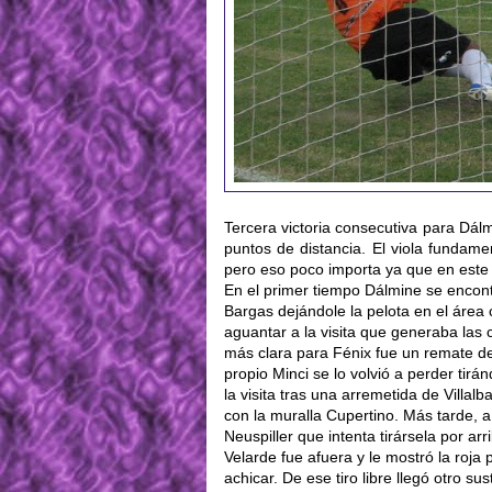
Tercera victoria consecutiva para Dálmi
puntos de distancia. El viola fundamen
pero eso poco importa ya que en este
En el primer tiempo Dálmine se encont
Bargas dejándole la pelota en el área
aguantar a la visita que generaba la
más clara para Fénix fue un remate de 
propio Minci se lo volvió a perder tir
la visita tras una arremetida de Villa
con la muralla Cupertino. Más tarde, a
Neuspiller que intenta tirársela por arr
Velarde fue afuera y le mostró la roja
achicar. De ese tiro libre llegó otro s