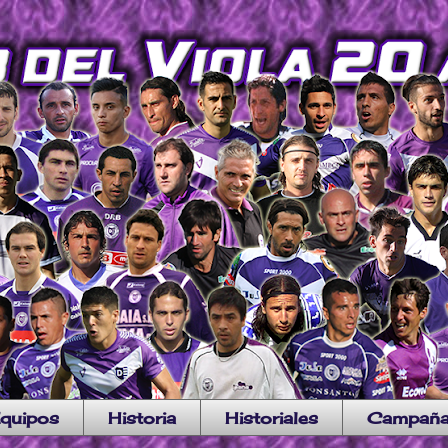
quipos
Historia
Historiales
Campañ