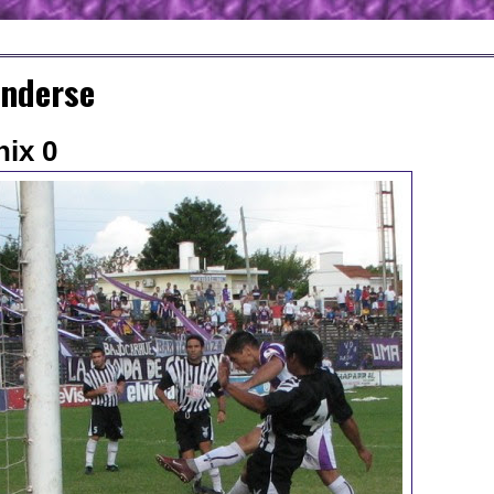
enderse
nix 0