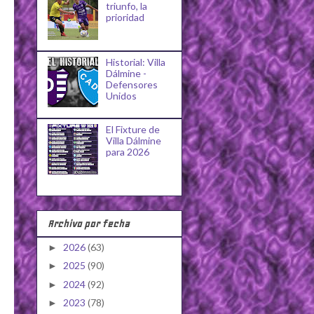
triunfo, la
prioridad
Historial: Villa
Dálmine -
Defensores
Unidos
El Fixture de
Villa Dálmine
para 2026
Archivo por fecha
2026
(63)
►
2025
(90)
►
2024
(92)
►
2023
(78)
►