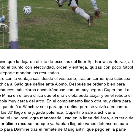
ne que lo deja en el lote de escoltas del líder Sp. Barracas Bolivar, a 
tó el triunfo con efectividad, orden y entrega, quizás con poco fútbol
 deporte mandan los resultados.
ró con la ventaja casi desde el vestuario, tras un corner que cabecea
 chica a Gallo que define ante Alomo. Después se ordenó bien para
s chances más claras encontrándose con un muy seguro Cupertino. La
Minci en el área chica que el uno violeta pudo atajar y en el rebote el
ándola muy cerca del arco. En el complemento llegó otra muy clara para
lba que dejó a Sánchez solo para que defina pero se volvió a encontrar
 los 30’ llegó una jugada polémica, Cupertino sale a achicar a
iba, el uno local logra manotearla justo en la línea del área, a criterio d
 por último recurso, aunque ya habían llegado varios defensores para
usto para Dálmine tras el remate de Mangiantini que pegó en la parte