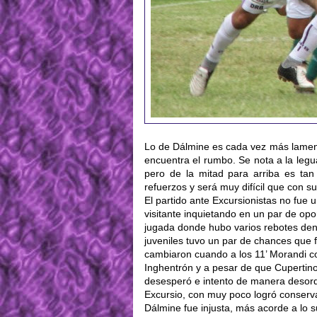
Lo de Dálmine es cada vez más lamenta
encuentra el rumbo. Se nota a la legua
pero de la mitad para arriba es ta
refuerzos y será muy difícil que con s
El partido ante Excursionistas no fu
visitante inquietando en un par de op
jugada donde hubo varios rebotes dent
juveniles tuvo un par de chances que 
cambiaron cuando a los 11’ Morandi co
Inghentrón y a pesar de que Cupertino
desesperó e intento de manera desorde
Excursio, con muy poco logró conservar
Dálmine fue injusta, más acorde a lo 