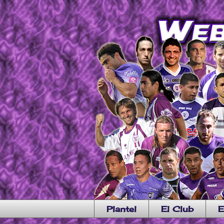
Plantel
El Club
E