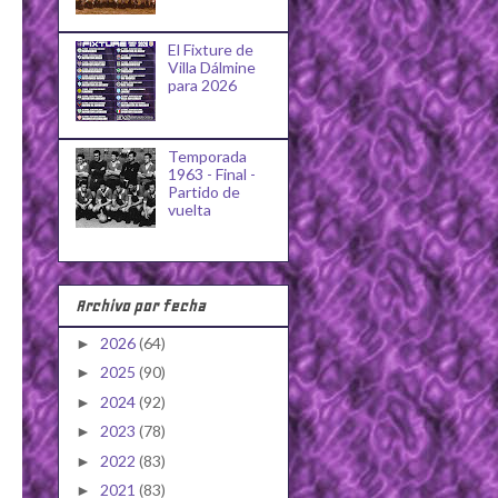
El Fixture de
Villa Dálmine
para 2026
Temporada
1963 - Final -
Partido de
vuelta
Archivo por fecha
2026
(64)
►
2025
(90)
►
2024
(92)
►
2023
(78)
►
2022
(83)
►
2021
(83)
►