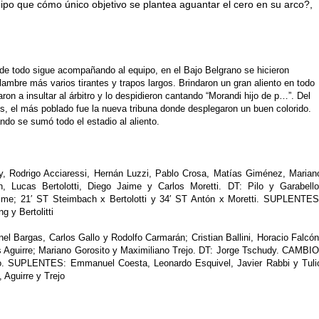
po que cómo único objetivo se plantea aguantar el cero en su arco?,
 de todo sigue acompañando al equipo, en el Bajo Belgrano se hicieron
ambre más varios tirantes y trapos largos. Brindaron un gran aliento en todo
n a insultar al árbitro y lo despidieron cantando “Morandi hijo de p…”. Del
s, el más poblado fue la nueva tribuna donde desplegaron un buen colorido.
ndo se sumó todo el estadio al aliento.
 Rodrigo Acciaressi, Hernán Luzzi, Pablo Crosa, Matías Giménez, Marian
n, Lucas Bertolotti, Diego Jaime y Carlos Moretti. DT: Pilo y Garabello
me; 21′ ST Steimbach x Bertolotti y 34′ ST Antón x Moretti. SUPLENTES
 y Bertolitti
l Bargas, Carlos Gallo y Rodolfo Carmarán; Cristian Ballini, Horacio Falcón
s Aguirre; Mariano Gorosito y Maximiliano Trejo. DT: Jorge Tschudy. CAMBIO
jo. SUPLENTES: Emmanuel Coesta, Leonardo Esquivel, Javier Rabbi y Tuli
Aguirre y Trejo