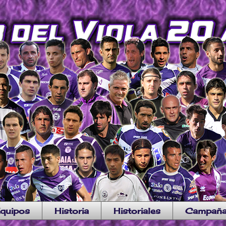
quipos
Historia
Historiales
Campañ