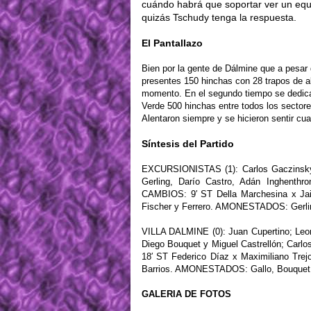
cuándo habrá que soportar ver un equi
quizás Tschudy tenga la respuesta.
El Pantallazo
Bien por la gente de Dálmine que a pesar
presentes 150 hinchas con 28 trapos de al
momento. En el segundo tiempo se dedicaro
Verde 500 hinchas entre todos los sectore
Alentaron siempre y se hicieron sentir cua
Síntesis del Partido
EXCURSIONISTAS (1): Carlos Gaczinsky,
Gerling, Darío Castro, Adán Inghenthro
CAMBIOS: 9′ ST Della Marchesina x Jai
Fischer y Ferrero. AMONESTADOS: Gerling
VILLA DALMINE (0): Juan Cupertino; Leone
Diego Bouquet y Miguel Castrellón; Carlo
18′ ST Federico Díaz x Maximiliano Tre
Barrios. AMONESTADOS: Gallo, Bouquet, 
GALERIA DE FOTOS