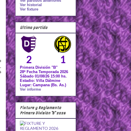
Ver partidos anteriores
Ver historial
Ver fixture
Último partido
2
1
o
,
Primera División "B"
s
28ª Fecha Temporada 2026
Sábado 01/08/26 15:00 hs.
Estadio: Villa Dálmine
Lugar: Campana (Bs. As.)
Ver informe
Fixture y Reglamento
Primera División "B" 2026