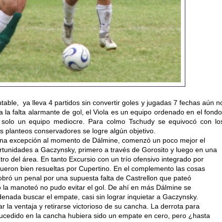
ble, ya lleva 4 partidos sin convertir goles y jugadas 7 fechas aún n
 la falta alarmante de gol, el Viola es un equipo ordenado en el fondo
n solo un equipo mediocre. Para colmo Tschudy se equivocó con lo
us planteos conservadores se logre algún objetivo.
e una excepción al momento de Dálmine, comenzó un poco mejor el
ortunidades a Gaczynsky, primero a través de Gorosito y luego en una
ro del área. En tanto Excursio con un trío ofensivo integrado por
fueron bien resueltas por Cupertino. En el complemento las cosas
bró un penal por una supuesta falta de Castrellon que pateó
 la manoteó no pudo evitar el gol. De ahí en más Dálmine se
nada buscar el empate, casi sin lograr inquietar a Gaczynsky.
 la ventaja y retirarse victorioso de su cancha. La derrota para
sucedido en la cancha hubiera sido un empate en cero, pero ¿hasta