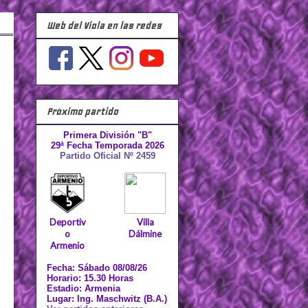
Web del Viola en las redes
Próximo partido
Primera División "B"
29ª Fecha Temporada 2026
Partido Oficial Nº 2459
Deportiv
Villa
o
Dálmine
Armenio
Fecha: Sábado 08/08/26
Horario: 15.30 Horas
Estadio: Armenia
Lugar: Ing. Maschwitz (B.A.)