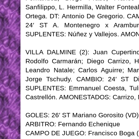
Sanfilippo, L. Hermilla, Walter Font
Ortega. DT: Antonio De Gregorio. CAM
24′ ST A. Montenegro x Arambu
SUPLENTES: Núñez y Vallejos. AMO
VILLA DALMINE (2): Juan Cupertino
Rodolfo Carmarán; Diego Carrizo, Ho
Leandro Natale; Carlos Aguirre; Mar
Jorge Tschudy. CAMBIO: 24′ ST Die
SUPLENTES: Emmanuel Coesta, Tulio
Castrellón. AMONESTADOS: Carrizo, N
GOLES: 26′ ST Mariano Gorosito (VD) 
ARBITRO: Fernando Echenique
CAMPO DE JUEGO: Francisco Boga (