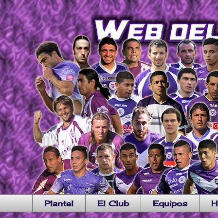
Plantel
El Club
Equipos
H