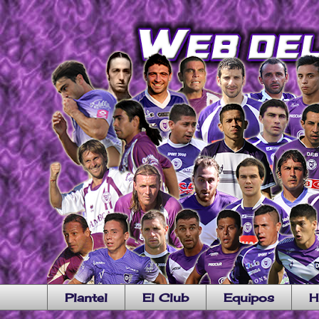
Plantel
El Club
Equipos
H