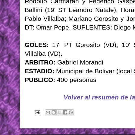
Rodolfo Carmarán y Federico Gásper
Ballini (19' ST Leandro Natale), Ho
Pablo Villalba; Mariano Gorosito y Jo
DT: Omar Pepe. SUPLENTES: Diego M
GOLES:
17' PT Gorosito (VD); 10' 
Villalba (VD).
ARBITRO:
Gabriel Morandi
ESTADIO:
Municipal de Bolivar (local
PUBLICO:
400 personas
Volver al resumen de l