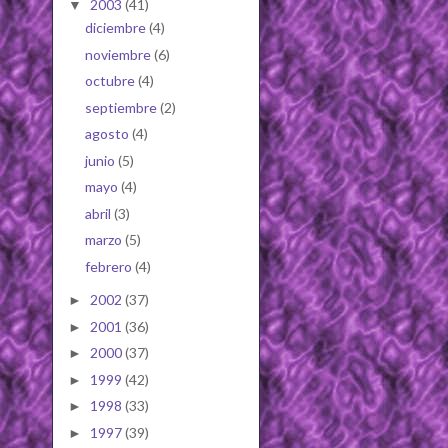
2003
(41)
▼
diciembre
(4)
noviembre
(6)
octubre
(4)
septiembre
(2)
agosto
(4)
junio
(5)
mayo
(4)
abril
(3)
marzo
(5)
febrero
(4)
2002
(37)
►
2001
(36)
►
2000
(37)
►
1999
(42)
►
1998
(33)
►
1997
(39)
►