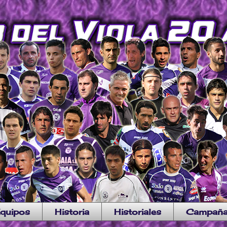
quipos
Historia
Historiales
Campañ