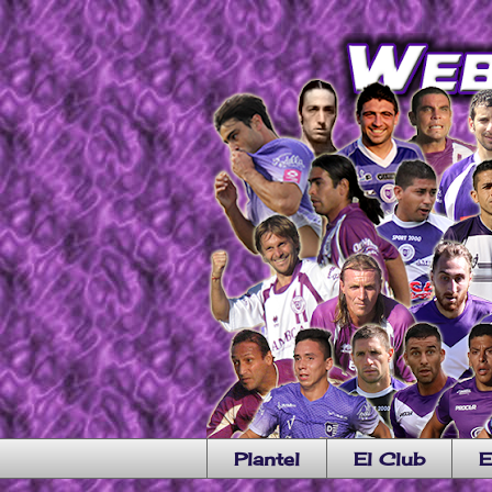
Plantel
El Club
E