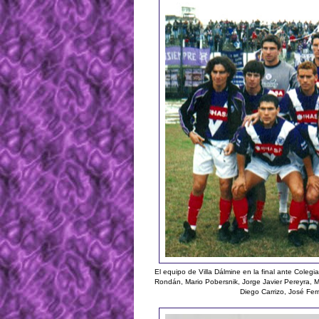
El equipo de Villa Dálmine en la final ante Coleg
Rondán, Mario Pobersnik, Jorge Javier Pereyra, 
Diego Carrizo, José Fern