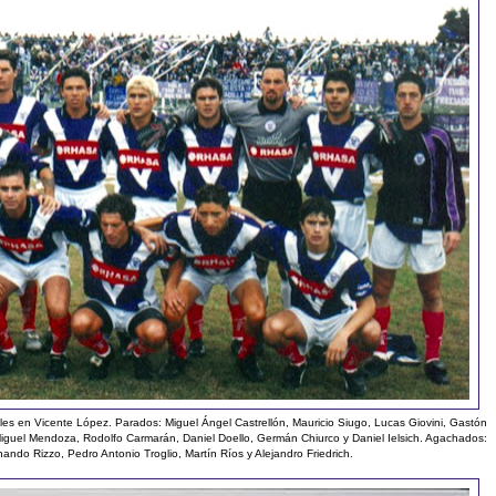
iales en Vicente López. Parados: Miguel Ángel Castrellón, Mauricio Siugo, Lucas Giovini, Gastón
Miguel Mendoza, Rodolfo Carmarán, Daniel Doello, Germán Chiurco y Daniel Ielsich. Agachados:
ando Rizzo, Pedro Antonio Troglio, Martín Ríos y Alejandro Friedrich.