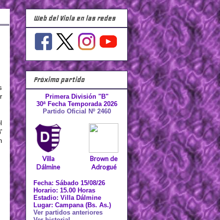
Web del Viola en las redes
Próximo partido
s
r
Primera División "B"
30ª Fecha Temporada 2026
Partido Oficial Nº 2460
l
'
n
Villa
Brown de
Dálmine
Adrogué
Fecha: Sábado 15/08/26
Horario: 15.00 Horas
Estadio: Villa Dálmine
Lugar: Campana (Bs. As.)
Ver partidos anteriores
Ver historial