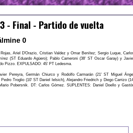
- Final - Partido de vuelta
álmine 0
ojas, Ariel D'Orazio, Cristian Valdez y Omar Benítez; Sergio Luque, Carlo
rez (ST Eduardo Agüero); Pablo Cameroni (38' ST Oscar Garay) y Javie
uardo Pizzo. EXPULSADO: 45' PT Ledesma.
vier Pereyra, Germán Chiurco y Rodolfo Carmarán (21' ST Miguel Ánge
Pedro Troglio (10' ST Daniel Ielsich), Alejandro Friedrich y Diego Carrizo (14
 Mario Pobersnik. DT: Carlos Gómez. SUPLENTES: Daniel Doello y Gastó