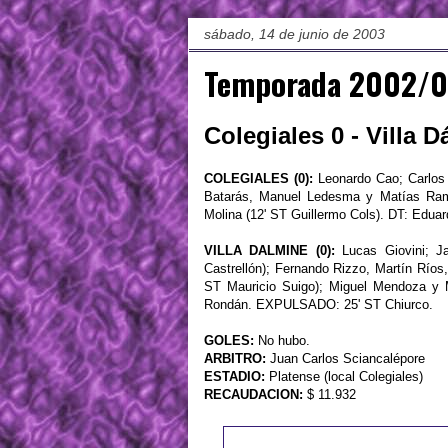
sábado, 14 de junio de 2003
Temporada 2002/03 
Colegiales 0 - Villa D
COLEGIALES (0):
Leonardo Cao; Carlos R
Batarás, Manuel Ledesma y Matías Ramí
Molina (12' ST Guillermo Cols). DT: Ed
VILLA DALMINE (0):
Lucas Giovini; Ja
Castrellón); Fernando Rizzo, Martín Ríos, 
ST Mauricio Suigo); Miguel Mendoza y
Rondán. EXPULSADO: 25' ST Chiurco.
GOLES:
No hubo.
ARBITRO:
Juan Carlos Sciancalépore
ESTADIO:
Platense (local Colegiales)
RECAUDACION:
$ 11.932