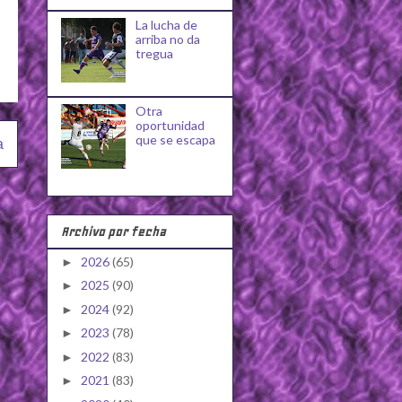
La lucha de
arriba no da
tregua
Otra
oportunidad
que se escapa
a
Archivo por fecha
2026
(65)
►
2025
(90)
►
2024
(92)
►
2023
(78)
►
2022
(83)
►
2021
(83)
►