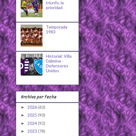
triunfo, la
prioridad
Temporada
1983
Historial: Villa
Dálmine -
Defensores
Unidos
Archivo por fecha
2026
(63)
►
2025
(90)
►
2024
(92)
►
2023
(78)
►