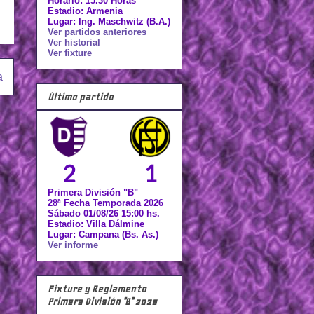
Horario: 15.30 Horas
Estadio: Armenia
Lugar: Ing. Maschwitz (B.A.)
Ver partidos anteriores
Ver historial
Ver fixture
a
Último partido
2
1
Primera División "B"
28ª Fecha Temporada 2026
Sábado 01/08/26 15:00 hs.
Estadio: Villa Dálmine
Lugar: Campana (Bs. As.)
Ver informe
Fixture y Reglamento
Primera División "B" 2026