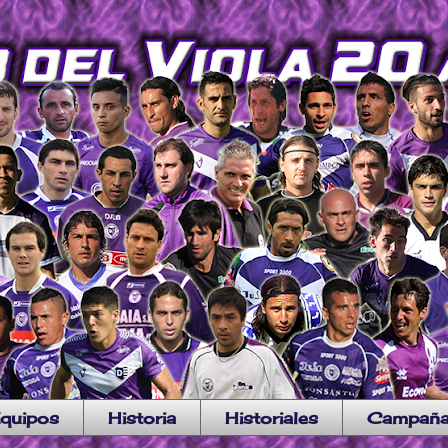
quipos
Historia
Historiales
Campañ