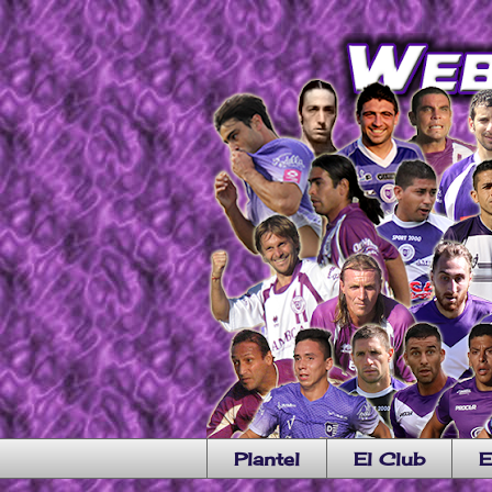
Plantel
El Club
E