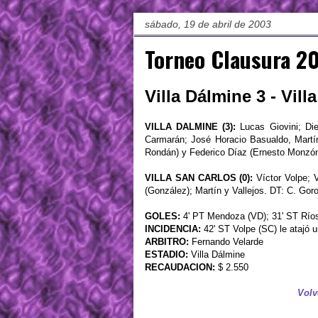
sábado, 19 de abril de 2003
Torneo Clausura 20
Villa Dálmine 3 - Vill
VILLA DALMINE (3):
Lucas Giovini; Die
Carmarán; José Horacio Basualdo, Martí
Rondán) y Federico Díaz (Ernesto Monzón)
VILLA SAN CARLOS (0):
Víctor Volpe; V
(González); Martín y Vallejos. DT: C. Goro
GOLES:
4' PT Mendoza (VD); 31' ST Ríos
INCIDENCIA:
42' ST Volpe (SC) le atajó u
ARBITRO:
Fernando Velarde
ESTADIO:
Villa Dálmine
RECAUDACION:
$ 2.550
Volv