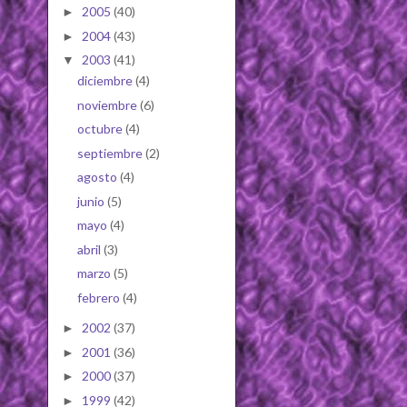
2005
(40)
►
2004
(43)
►
2003
(41)
▼
diciembre
(4)
noviembre
(6)
octubre
(4)
septiembre
(2)
agosto
(4)
junio
(5)
mayo
(4)
abril
(3)
marzo
(5)
febrero
(4)
2002
(37)
►
2001
(36)
►
2000
(37)
►
1999
(42)
►