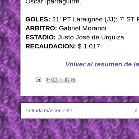
Oscar Iparraguirre.
GOLES:
21' PT Laraignée (JJ); 7' ST 
ARBITRO:
Gabriel Morandi
ESTADIO:
Justo José de Urquiza
RECAUDACION:
$ 1.017
Volver al resumen de l
Entrada más reciente
In