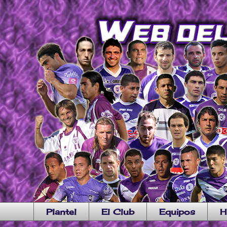
Plantel
El Club
Equipos
H