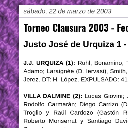
sábado, 22 de marzo de 2003
Torneo Clausura 2003 - Fe
Justo José de Urquiza 1 -
J.J. URQUIZA (1):
Ruhl; Bonamino, Tr
Adamo; Laraignée (D. Iervasi), Smith,
Jerez. DT: H. López. EXPULSADO: 41'
VILLA DALMINE (2):
Lucas Giovini; 
Rodolfo Carmarán; Diego Carrizo (Da
Troglio y Raúl Cardozo (Gastón R
Roberto Monserrat y Santiago Davio