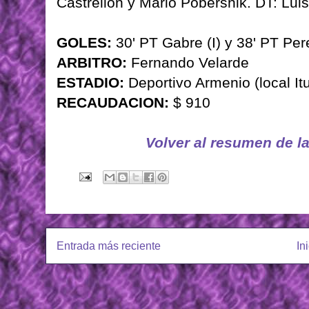
Castrellón y Mario Pobersnik. DT: Luis
GOLES:
30' PT Gabre (I) y 38' PT Per
ARBITRO:
Fernando Velarde
ESTADIO:
Deportivo Armenio (local It
RECAUDACION:
$ 910
Volver al resumen de l
Entrada más reciente
In