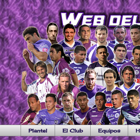
Plantel
El Club
Equipos
H