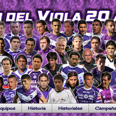
quipos
Historia
Historiales
Campañ