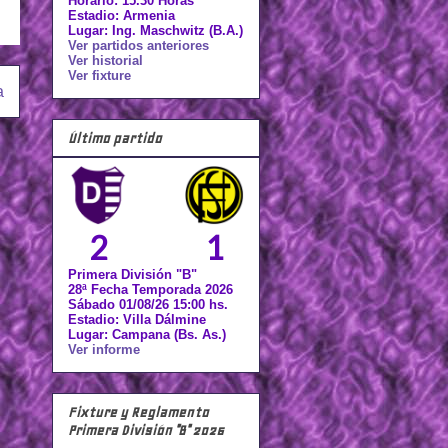
Horario: 15.30 Horas
Estadio: Armenia
Lugar: Ing. Maschwitz (B.A.)
Ver partidos anteriores
Ver historial
Ver fixture
a
Último partido
2
1
Primera División "B"
28ª Fecha Temporada 2026
Sábado 01/08/26 15:00 hs.
Estadio: Villa Dálmine
Lugar: Campana (Bs. As.)
Ver informe
Fixture y Reglamento
Primera División "B" 2026