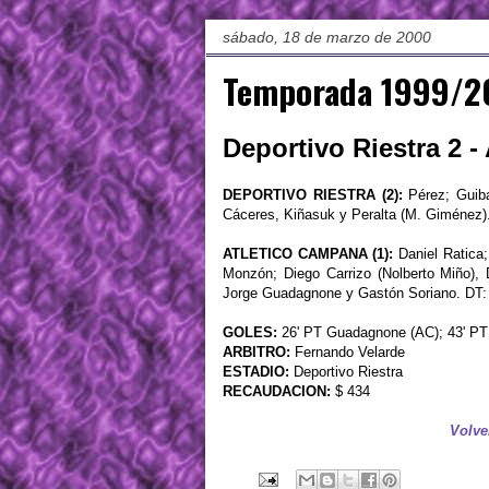
sábado, 18 de marzo de 2000
Temporada 1999/20
Deportivo Riestra 2 -
DEPORTIVO RIESTRA (2):
Pérez; Guiba
Cáceres, Kiñasuk y Peralta (M. Giménez).
ATLETICO CAMPANA (1):
Daniel Ratica;
Monzón; Diego Carrizo (Nolberto Miño), D
Jorge Guadagnone y Gastón Soriano. DT:
GOLES:
26' PT Guadagnone (AC); 43' PT 
ARBITRO:
Fernando Velarde
ESTADIO:
Deportivo Riestra
RECAUDACION:
$ 434
Volve