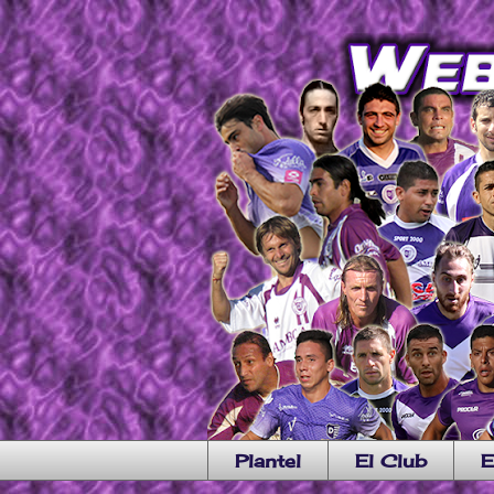
Plantel
El Club
E