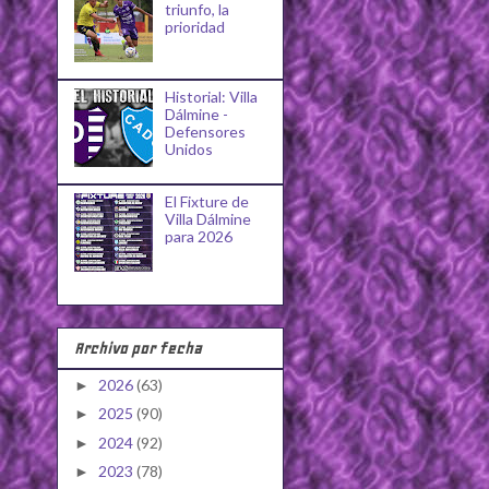
triunfo, la
prioridad
Historial: Villa
Dálmine -
Defensores
Unidos
El Fixture de
Villa Dálmine
para 2026
Archivo por fecha
2026
(63)
►
2025
(90)
►
2024
(92)
►
2023
(78)
►