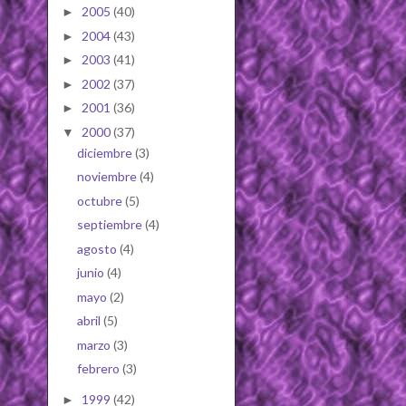
2005
(40)
►
2004
(43)
►
2003
(41)
►
2002
(37)
►
2001
(36)
►
2000
(37)
▼
diciembre
(3)
noviembre
(4)
octubre
(5)
septiembre
(4)
agosto
(4)
junio
(4)
mayo
(2)
abril
(5)
marzo
(3)
febrero
(3)
1999
(42)
►