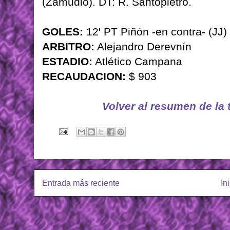
(Zamudio). DT: R. Santopietro.
GOLES:
12' PT Piñón -en contra- (JJ)
ARBITRO:
Alejandro Derevnín
ESTADIO:
Atlético Campana
RECAUDACION:
$ 903
Volver al resumen de la
Entrada más reciente
In