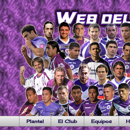
Plantel
El Club
Equipos
H