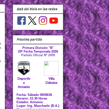
Web del Viola en las redes
Próximo partido
o
n
Primera División "B"
29ª Fecha Temporada 2026
Partido Oficial Nº 2459
y
Deportiv
Villa
o
Dálmine
Armenio
Fecha: Sábado 08/08/26
Horario: 15.30 Horas
Estadio: Armenia
Lugar: Ing. Maschwitz (B.A.)