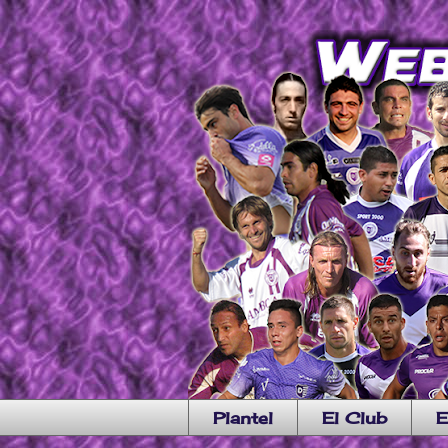
Plantel
El Club
E