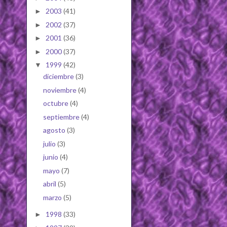
2003
(41)
►
2002
(37)
►
2001
(36)
►
2000
(37)
►
1999
(42)
▼
diciembre
(3)
noviembre
(4)
octubre
(4)
septiembre
(4)
agosto
(3)
julio
(3)
junio
(4)
mayo
(7)
abril
(5)
marzo
(5)
1998
(33)
►