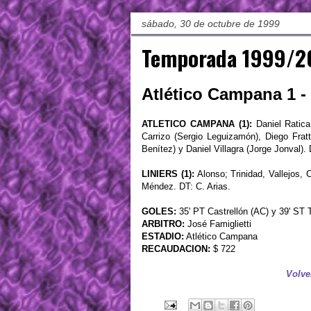
sábado, 30 de octubre de 1999
Temporada 1999/20
Atlético Campana 1 - 
ATLETICO CAMPANA (1):
Daniel Ratica
Carrizo (Sergio Leguizamón), Diego Frat
Benítez) y Daniel Villagra (Jorge Jonval).
LINIERS (1):
Alonso; Trinidad, Vallejos, 
Méndez. DT: C. Arias.
GOLES:
35' PT Castrellón (AC) y 39' ST T
ARBITRO:
José Famiglietti
ESTADIO:
Atlético Campana
RECAUDACION:
$ 722
Volve