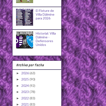
El Fixture de
Villa Dálmine
para 2026
Historial: Villa
Dálmine -
Defensores
Unidos
Archivo por fecha
2026
(63)
►
2025
(90)
►
2024
(92)
►
2023
(78)
►
2022
(83)
►
2021
(83)
►