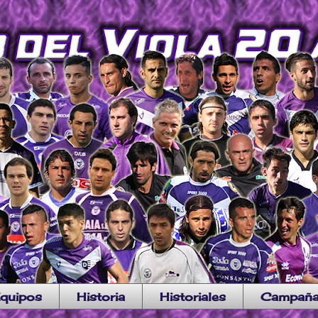
quipos
Historia
Historiales
Campañ