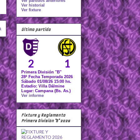
Ver partidos anteriores
Ver historial
Ver fixture
a
Último partido
2
1
Primera División "B"
28ª Fecha Temporada 2026
Sábado 01/08/26 15:00 hs.
Estadio: Villa Dálmine
Lugar: Campana (Bs. As.)
Ver informe
Fixture y Reglamento
Primera División "B" 2026