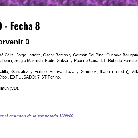
 - Fecha 8
orvenir 0
osé Céliz, Jorge Latreite, Oscar Barrios y Germán Del Pino; Gustavo Balugan
Labonia; Sergio Masmuh, Pedro Galván y Roberto Cena. DT: Roberto Ferreiro.
illo, Ganzález y Forlino; Amaya, Loza y Giménez; Ibarra (Heredia), Vill
útbol. EXPULSADO: 7' ST Forlino.
smuh (VD).
er al resumen de la temporada 1988/89