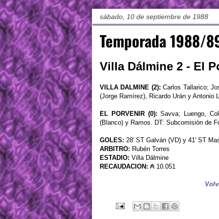
sábado, 10 de septiembre de 1988
Temporada 1988/89
Villa Dálmine 2 - El P
VILLA DALMINE (2):
Carlos Tallarico; J
(Jorge Ramírez), Ricardo Urán y Antonio 
EL PORVENIR (0):
Savva; Luengo, Colal
(Blanco) y Ramos. DT: Subcomisión de F
GOLES:
28' ST Galván (VD) y 41' ST Ma
ARBITRO:
Rubén Torres
ESTADIO:
Villa Dálmine
RECAUDACION:
₳ 10.051
Volv