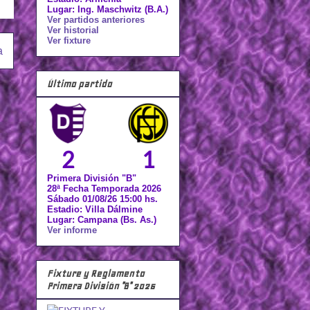
Lugar: Ing. Maschwitz (B.A.)
Ver partidos anteriores
Ver historial
Ver fixture
a
Último partido
2
1
Primera División "B"
28ª Fecha Temporada 2026
Sábado 01/08/26 15:00 hs.
Estadio: Villa Dálmine
Lugar: Campana (Bs. As.)
Ver informe
Fixture y Reglamento
Primera División "B" 2026