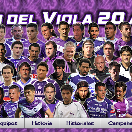
quipos
Historia
Historiales
Campañ