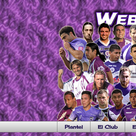
Plantel
El Club
E