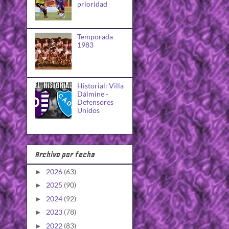
prioridad
Temporada
1983
Historial: Villa
Dálmine -
Defensores
Unidos
Archivo por fecha
2026
(63)
►
2025
(90)
►
2024
(92)
►
2023
(78)
►
2022
(83)
►