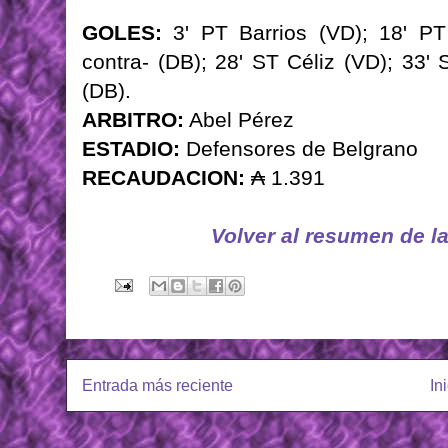
GOLES:
3' PT Barrios (VD); 18' PT 
contra- (DB); 28' ST Céliz (VD); 33'
(DB).
ARBITRO:
Abel Pérez
ESTADIO:
Defensores de Belgrano
RECAUDACION:
₳ 1.391
Volver al resumen de l
Entrada más reciente
In