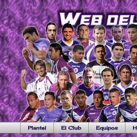
Plantel
El Club
Equipos
H