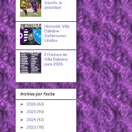
triunfo, la
prioridad
Historial: Villa
Dálmine -
Defensores
Unidos
El Fixture de
Villa Dálmine
para 2026
Archivo por fecha
2026
(63)
►
2025
(90)
►
2024
(92)
►
2023
(78)
►