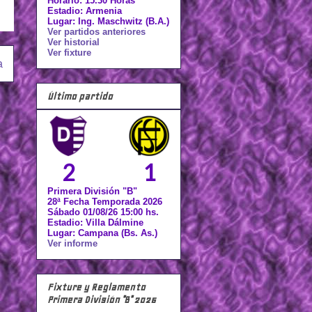
Horario: 15.30 Horas
Estadio: Armenia
Lugar: Ing. Maschwitz (B.A.)
Ver partidos anteriores
Ver historial
Ver fixture
a
Último partido
2
1
Primera División "B"
28ª Fecha Temporada 2026
Sábado 01/08/26 15:00 hs.
Estadio: Villa Dálmine
Lugar: Campana (Bs. As.)
Ver informe
Fixture y Reglamento
Primera División "B" 2026