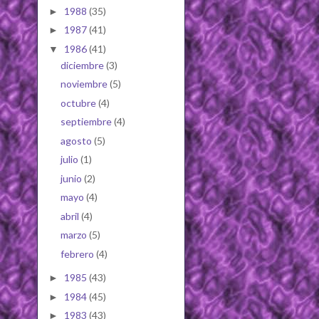
1988
(35)
►
1987
(41)
►
1986
(41)
▼
diciembre
(3)
noviembre
(5)
octubre
(4)
septiembre
(4)
agosto
(5)
julio
(1)
junio
(2)
mayo
(4)
abril
(4)
marzo
(5)
febrero
(4)
1985
(43)
►
1984
(45)
►
1983
(43)
►