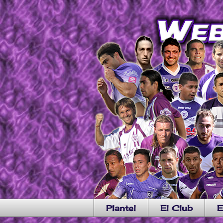
Plantel
El Club
E