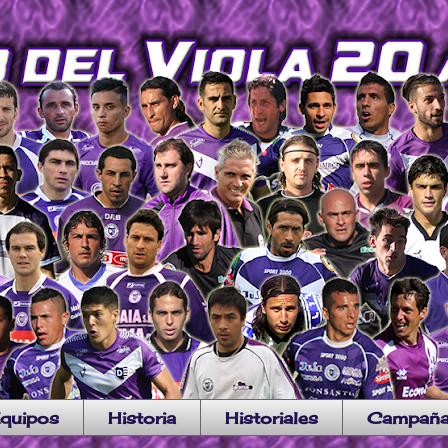
quipos
Historia
Historiales
Campañ