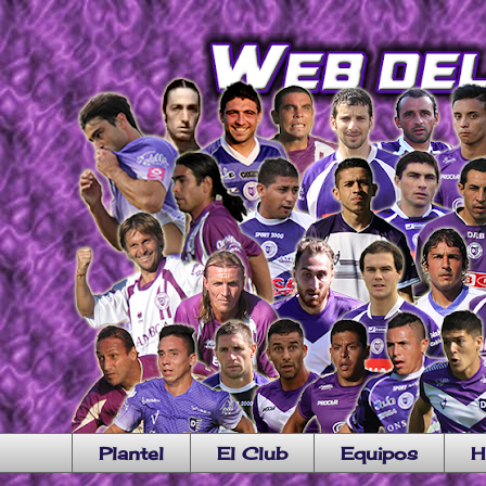
Plantel
El Club
Equipos
H