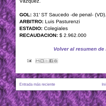
Vázquez.
GOL:
31' ST Saucedo -de penal- (VD)
ARBITRO:
Luis Pasturenzi
ESTADIO:
Colegiales
RECAUDACION:
$ 2.962.000
Volver al resumen de
Entrada más reciente
In