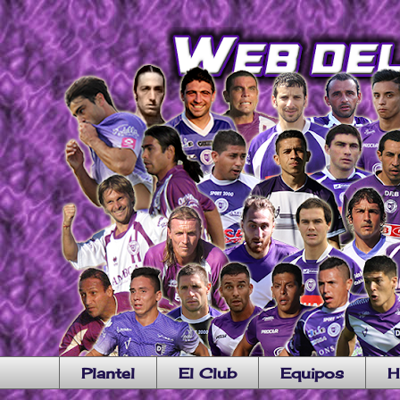
Plantel
El Club
Equipos
H