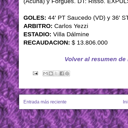
(Acuña) y Forgués. DT: Risso. EXPU
GOLES:
44' PT Saucedo (VD) y 36' ST
ARBITRO:
Carlos Yezzi
ESTADIO:
Villa Dálmine
RECAUDACION:
$ 13.806.000
Volver al resumen de
Entrada más reciente
In