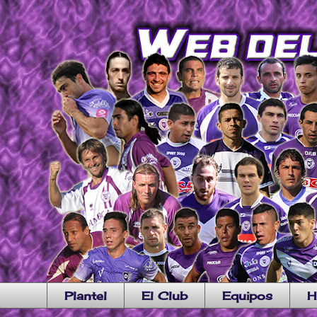
Plantel
El Club
Equipos
H