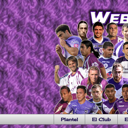
Plantel
El Club
E