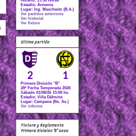
Horario: 15.30 Horas
Estadio: Armenia
Lugar: Ing. Maschwitz (B.A.)
Ver partidos anteriores
Ver historial
Ver fixture
a
Último partido
2
1
Primera División "B"
28ª Fecha Temporada 2026
Sábado 01/08/26 15:00 hs.
Estadio: Villa Dálmine
Lugar: Campana (Bs. As.)
Ver informe
Fixture y Reglamento
Primera División "B" 2026