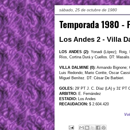
sábado, 25 de octubre de 1980
Temporada 1980 - 
Los Andes 2 - Villa D
LOS ANDES (2):
Yonadi (López); Roig, 
Ríos, Cortina Durá y Cuellos. DT: Masalis
VILLA DALMINE (0):
Armando Bignone; Ca
Luis Redondo; Mario Contte, Oscar Cassin
Miguel Benítez. DT: César De Barbieri.
GOLES:
29' PT J. C. Díaz (LA) y 31' PT C
ARBITRO:
E. Fernández
ESTADIO:
Los Andes
RECAUDACION:
$ 2.604.420
Vol