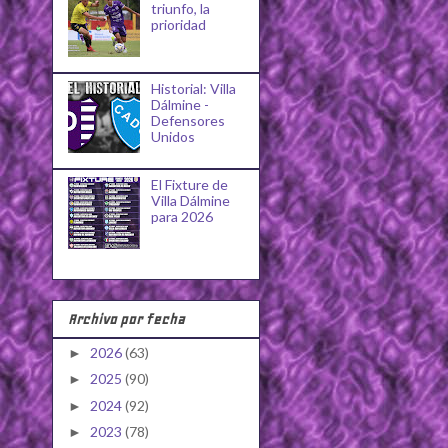
triunfo, la
prioridad
Historial: Villa
Dálmine -
Defensores
Unidos
El Fixture de
Villa Dálmine
para 2026
Archivo por fecha
2026
(63)
►
2025
(90)
►
2024
(92)
►
2023
(78)
►