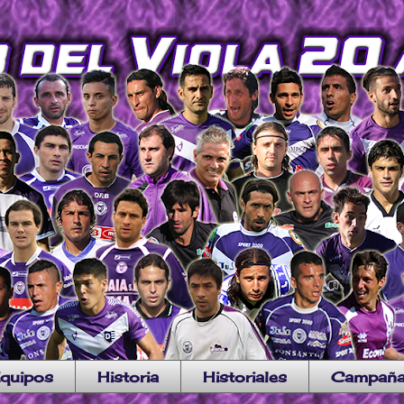
quipos
Historia
Historiales
Campañ