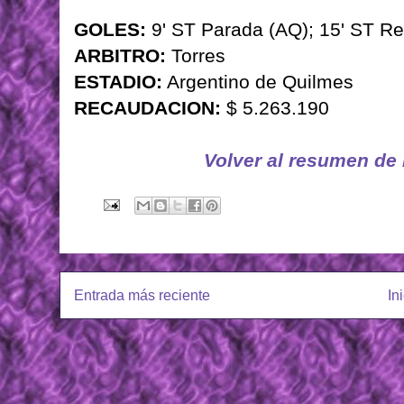
GOLES:
9' ST Parada (AQ); 15' ST Res
ARBITRO:
Torres
ESTADIO:
Argentino de Quilmes
RECAUDACION:
$ 5.263.190
Volver al resumen de
Entrada más reciente
In