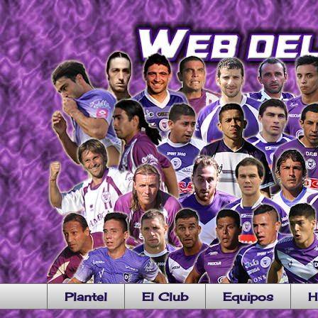
Plantel
El Club
Equipos
H