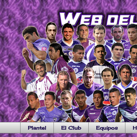
Plantel
El Club
Equipos
H