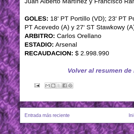
Juan Alberto Martínez y Francisco Ram
GOLES:
18' PT Portillo (VD); 23' PT Por
PT Acevedo (A) y 27' ST Stawkowy (A)
ARBITRO:
Carlos Orellano
ESTADIO:
Arsenal
RECAUDACION:
$ 2.998.990
Volver al resumen de
Entrada más reciente
In