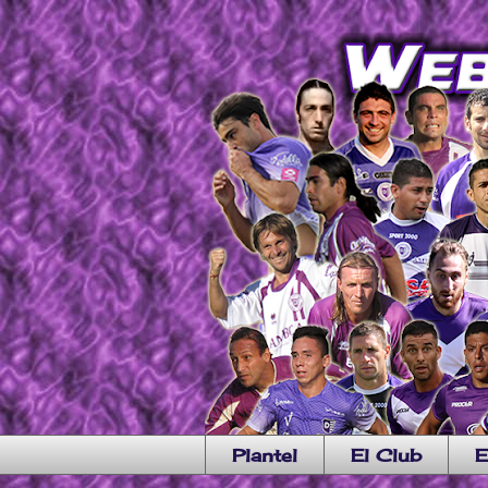
Plantel
El Club
E