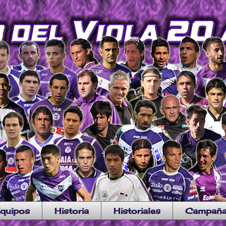
quipos
Historia
Historiales
Campañ