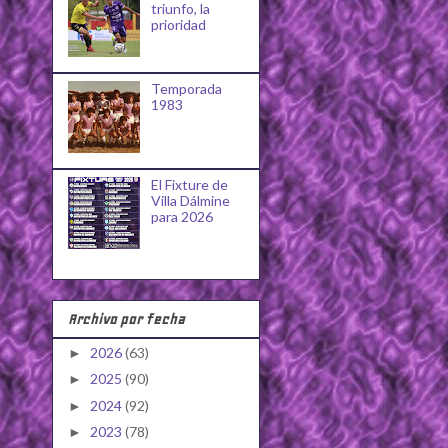
triunfo, la
prioridad
Temporada
1983
El Fixture de
Villa Dálmine
para 2026
Archivo por fecha
2026
(63)
►
2025
(90)
►
2024
(92)
►
2023
(78)
►