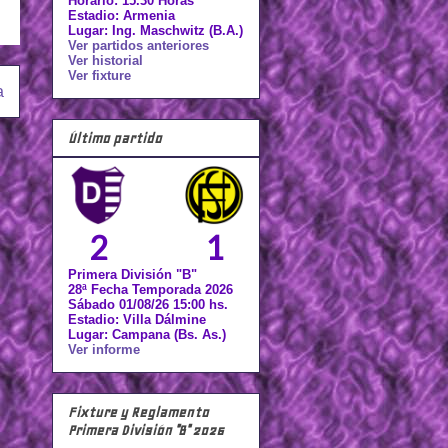
Horario: 15.30 Horas
Estadio: Armenia
Lugar: Ing. Maschwitz (B.A.)
Ver partidos anteriores
Ver historial
Ver fixture
a
Último partido
2
1
Primera División "B"
28ª Fecha Temporada 2026
Sábado 01/08/26 15:00 hs.
Estadio: Villa Dálmine
Lugar: Campana (Bs. As.)
Ver informe
Fixture y Reglamento
Primera División "B" 2026