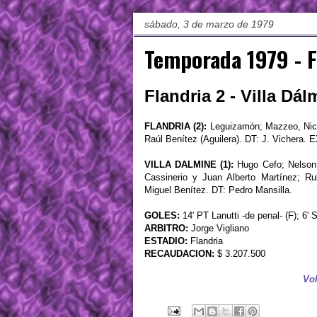
sábado, 3 de marzo de 1979
Temporada 1979 - F
Flandria 2 - Villa Dál
FLANDRIA (2):
Leguizamón; Mazzeo, Nicol
Raúl Benítez (Aguilera). DT: J. Vichera.
VILLA DALMINE (1):
Hugo Cefo; Nelson C
Cassinerio y Juan Alberto Martínez; Ru
Miguel Benítez. DT: Pedro Mansilla.
GOLES:
14' PT Lanutti -de penal- (F); 6' 
ARBITRO:
Jorge Vigliano
ESTADIO:
Flandria
RECAUDACION:
$ 3.207.500
Vol