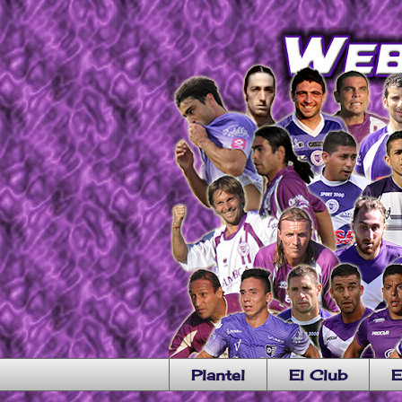
Plantel
El Club
E