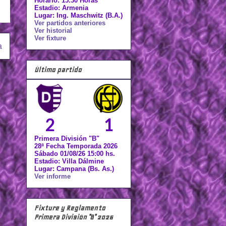
Horario: 15.30 Horas
Estadio: Armenia
Lugar: Ing. Maschwitz (B.A.)
Ver partidos anteriores
Ver historial
Ver fixture
a
Último partido
2
1
Primera División "B"
28ª Fecha Temporada 2026
Sábado 01/08/26 15:00 hs.
Estadio: Villa Dálmine
Lugar: Campana (Bs. As.)
Ver informe
Fixture y Reglamento
Primera División "B" 2026