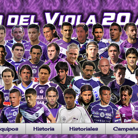
quipos
Historia
Historiales
Campañ