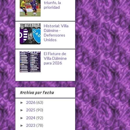
triunfo, la
prioridad
Historial: Villa
Dálmine -
Defensores
Unidos
El Fixture de
Villa Dálmine
para 2026
Archivo por fecha
2026
(63)
►
2025
(90)
►
2024
(92)
►
2023
(78)
►