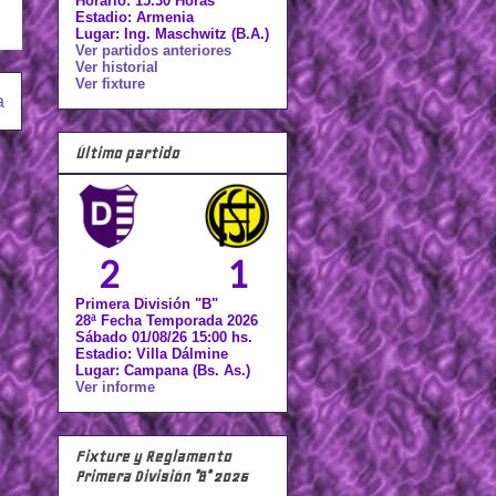
Horario: 15.30 Horas
Estadio: Armenia
Lugar: Ing. Maschwitz (B.A.)
Ver partidos anteriores
Ver historial
Ver fixture
a
Último partido
2
1
Primera División "B"
28ª Fecha Temporada 2026
Sábado 01/08/26 15:00 hs.
Estadio: Villa Dálmine
Lugar: Campana (Bs. As.)
Ver informe
Fixture y Reglamento
Primera División "B" 2026