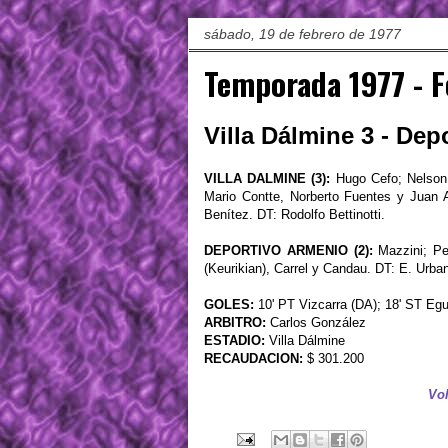
sábado, 19 de febrero de 1977
Temporada 1977 - F
Villa Dálmine 3 - Dep
VILLA DALMINE (3):
Hugo Cefo; Nelson 
Mario Contte, Norberto Fuentes y Juan 
Benítez. DT: Rodolfo Bettinotti.
DEPORTIVO ARMENIO (2):
Mazzini; Per
(Keurikian), Carrel y Candau. DT: E. Urba
GOLES:
10' PT Vizcarra (DA); 18' ST Egui
ARBITRO:
Carlos González
ESTADIO:
Villa Dálmine
RECAUDACION:
$ 301.200
Vol