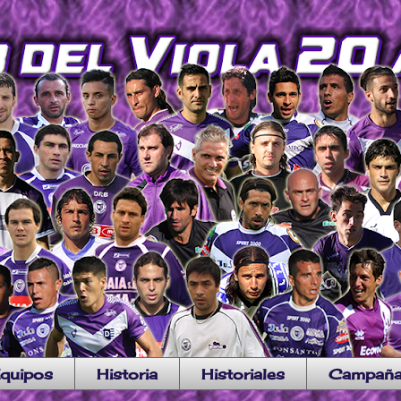
quipos
Historia
Historiales
Campañ