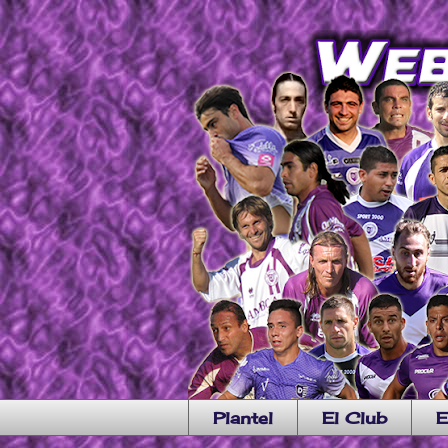
Plantel
El Club
E