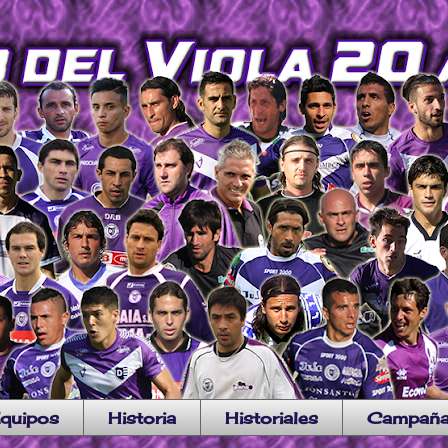
quipos
Historia
Historiales
Campañ