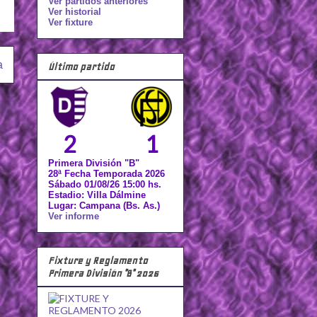
Ver partidos anteriores
Ver historial
Ver fixture
a
Último partido
2
1
Primera División "B"
28ª Fecha Temporada 2026
Sábado 01/08/26 15:00 hs.
Estadio: Villa Dálmine
Lugar: Campana (Bs. As.)
Ver informe
Fixture y Reglamento
Primera División "B" 2026