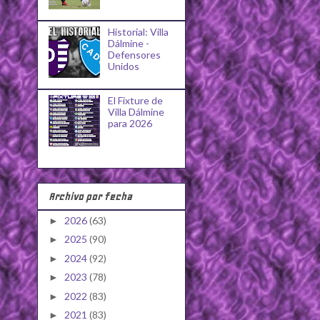
Historial: Villa
Dálmine -
Defensores
Unidos
El Fixture de
Villa Dálmine
para 2026
Archivo por fecha
2026
(63)
►
2025
(90)
►
2024
(92)
►
2023
(78)
►
2022
(83)
►
2021
(83)
►