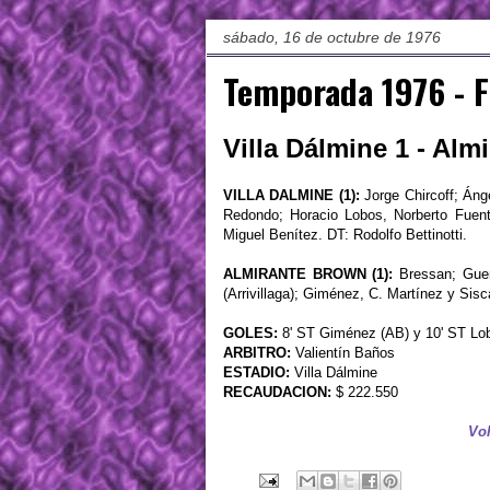
sábado, 16 de octubre de 1976
Temporada 1976 - 
Villa Dálmine 1 - Alm
VILLA DALMINE (1):
Jorge Chircoff; Áng
Redondo; Horacio Lobos, Norberto Fuent
Miguel Benítez. DT: Rodolfo Bettinotti.
ALMIRANTE BROWN (1):
Bressan; Guer
(Arrivillaga); Giménez, C. Martínez y Sisc
GOLES:
8' ST Giménez (AB) y 10' ST Lo
ARBITRO:
Valientín Baños
ESTADIO:
Villa Dálmine
RECAUDACION:
$ 222.550
Vol