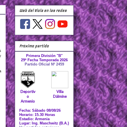
Web del Viola en las redes
Próximo partido
s
y
Primera División "B"
29ª Fecha Temporada 2026
Partido Oficial Nº 2459
a
Deportiv
Villa
o
Dálmine
Armenio
Fecha: Sábado 08/08/26
Horario: 15.30 Horas
Estadio: Armenia
Lugar: Ing. Maschwitz (B.A.)