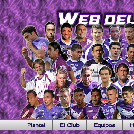
Plantel
El Club
Equipos
H