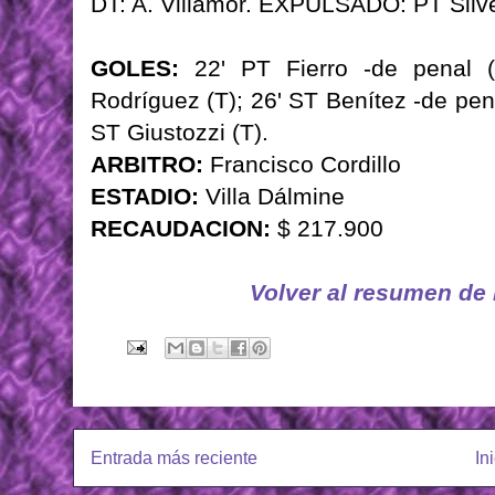
DT: A. Villamor. EXPULSADO: PT Silv
GOLES:
22' PT Fierro -de penal (
Rodríguez (T); 26' ST Benítez -de pen
ST Giustozzi (T).
ARBITRO:
Francisco Cordillo
ESTADIO:
Villa Dálmine
RECAUDACION:
$ 217.900
Volver al resumen de
Entrada más reciente
In