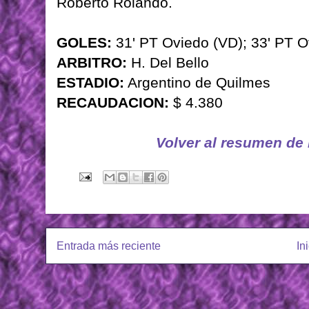
Roberto Rolando.
GOLES:
31' PT Oviedo (VD); 33' PT O
ARBITRO:
H. Del Bello
ESTADIO:
Argentino de Quilmes
RECAUDACION:
$ 4.380
Volver al resumen de
Entrada más reciente
In