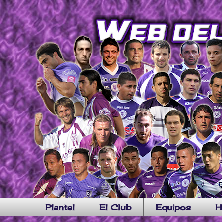
Plantel
El Club
Equipos
H