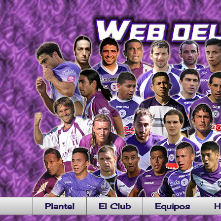
Plantel
El Club
Equipos
H