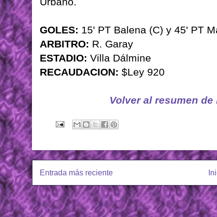
Urbano.
GOLES:
15' PT Balena (C) y 45' PT M
ARBITRO:
R. Garay
ESTADIO:
Villa Dálmine
RECAUDACION:
$Ley 920
Volver al resumen de
Entrada más reciente
In