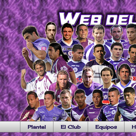
Plantel
El Club
Equipos
H