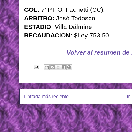
GOL:
7' PT O. Fachetti (CC).
ARBITRO:
José Tedesco
ESTADIO:
Villa Dálmine
RECAUDACION:
$Ley 753,50
Volver al resumen de
Entrada más reciente
In