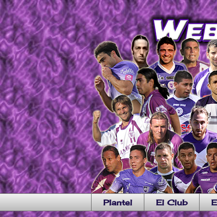
Plantel
El Club
E