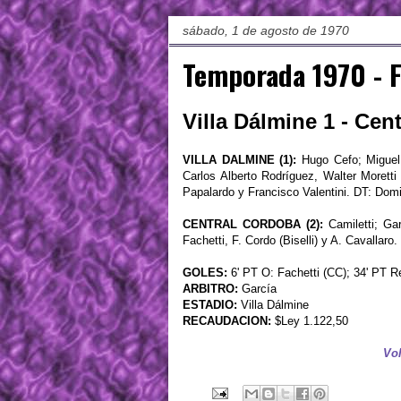
sábado, 1 de agosto de 1970
Temporada 1970 - 
Villa Dálmine 1 - Cen
VILLA DALMINE (1):
Hugo Cefo; Miguel 
Carlos Alberto Rodríguez, Walter Moret
Papalardo y Francisco Valentini. DT: Dom
CENTRAL CORDOBA (2):
Camiletti; Gar
Fachetti, F. Cordo (Biselli) y A. Cavallaro.
GOLES:
6' PT O: Fachetti (CC); 34' PT R
ARBITRO:
García
ESTADIO:
Villa Dálmine
RECAUDACION:
$Ley 1.122,50
Vol