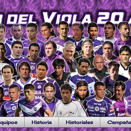
quipos
Historia
Historiales
Campañ