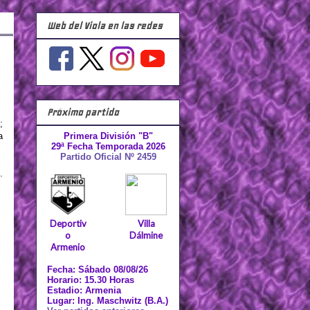
Web del Viola en las redes
Próximo partido
;
a
Primera División "B"
29ª Fecha Temporada 2026
Partido Oficial Nº 2459
.
Deportiv
Villa
o
Dálmine
Armenio
Fecha: Sábado 08/08/26
Horario: 15.30 Horas
Estadio: Armenia
Lugar: Ing. Maschwitz (B.A.)