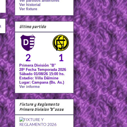
Ver partidos anteriores
Ver historial
Ver fixture
a
Último partido
2
1
Primera División "B"
28ª Fecha Temporada 2026
Sábado 01/08/26 15:00 hs.
Estadio: Villa Dálmine
Lugar: Campana (Bs. As.)
Ver informe
Fixture y Reglamento
Primera División "B" 2026