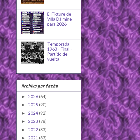
El Fixture de
Villa Dálmine
para 2026
Temporada
1963 - Final -
Partido de
vuelta
Archivo por fecha
2026
(64)
►
2025
(90)
►
2024
(92)
►
2023
(78)
►
2022
(83)
►
2021
(83)
►