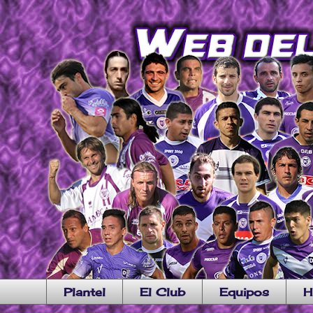
Plantel
El Club
Equipos
H