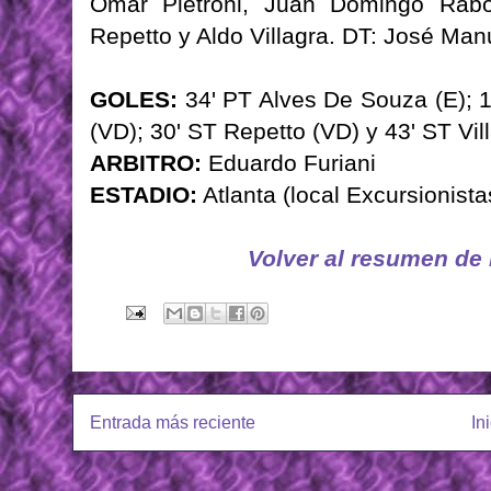
Omar Pietroni, Juan Domingo Rabon
Repetto y Aldo Villagra. DT: José Man
GOLES:
34' PT Alves De Souza (E); 11
(VD); 30' ST Repetto (VD) y 43' ST Vil
ARBITRO:
Eduardo Furiani
ESTADIO:
Atlanta (local Excursionista
Volver al resumen de
Entrada más reciente
In