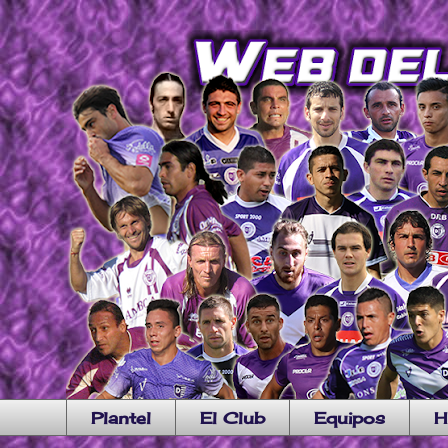
Plantel
El Club
Equipos
H