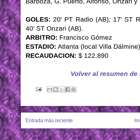
Barboza, G. Puerto, Alfonso, Onzari y
GOLES:
20' PT Radio (AB); 17' ST R
40' ST Onzari (AB).
ARBITRO:
Francisco Gómez
ESTADIO:
Atlanta (local Villa Dálmine
RECAUDACION:
$ 122.890
Volver al resumen de
Entrada más reciente
In