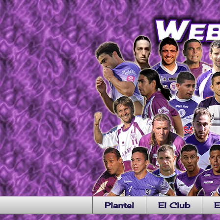
Plantel
El Club
E