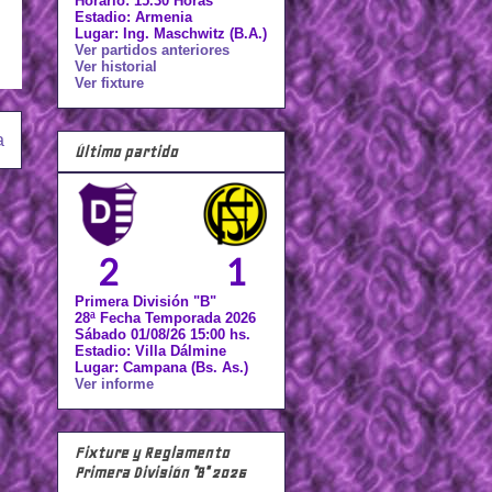
Horario: 15.30 Horas
Estadio: Armenia
Lugar: Ing. Maschwitz (B.A.)
Ver partidos anteriores
Ver historial
Ver fixture
a
Último partido
2
1
Primera División "B"
28ª Fecha Temporada 2026
Sábado 01/08/26 15:00 hs.
Estadio: Villa Dálmine
Lugar: Campana (Bs. As.)
Ver informe
Fixture y Reglamento
Primera División "B" 2026