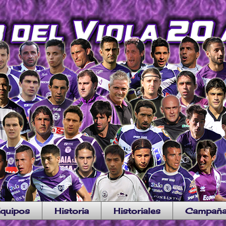
quipos
Historia
Historiales
Campañ