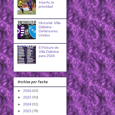
triunfo, la
prioridad
Historial: Villa
Dálmine -
Defensores
Unidos
El Fixture de
Villa Dálmine
para 2026
Archivo por fecha
2026
(63)
►
2025
(90)
►
2024
(92)
►
2023
(78)
►