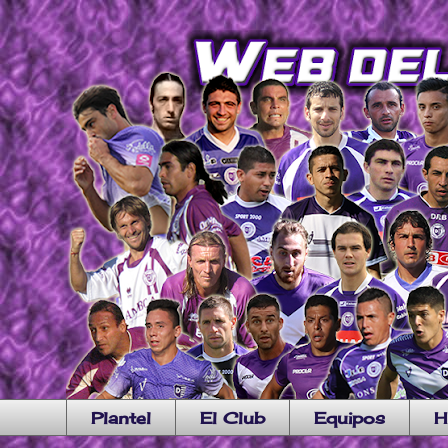
Plantel
El Club
Equipos
H