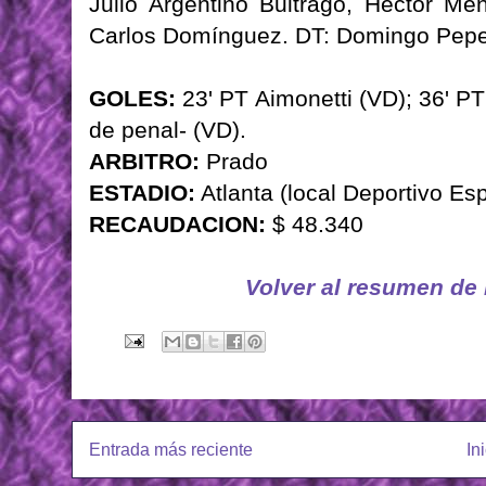
Julio Argentino Buitrago, Héctor Me
Carlos Domínguez. DT: Domingo Pepe
GOLES:
23' PT Aimonetti (VD); 36' PT
de penal- (VD).
ARBITRO:
Prado
ESTADIO:
Atlanta (local Deportivo Es
RECAUDACION:
$ 48.340
Volver al resumen de
Entrada más reciente
In