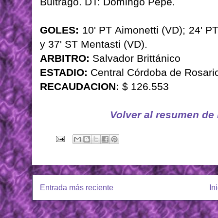
Buitrago. DT: Domingo Pepe.
GOLES:
10' PT Aimonetti (VD); 24' P
y 37' ST Mentasti (VD).
ARBITRO:
Salvador Brittánico
ESTADIO:
Central Córdoba de Rosari
RECAUDACION:
$ 126.553
Volver al resumen de
Entrada más reciente
In