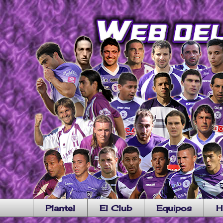
Plantel
El Club
Equipos
H