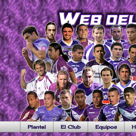
Plantel
El Club
Equipos
H