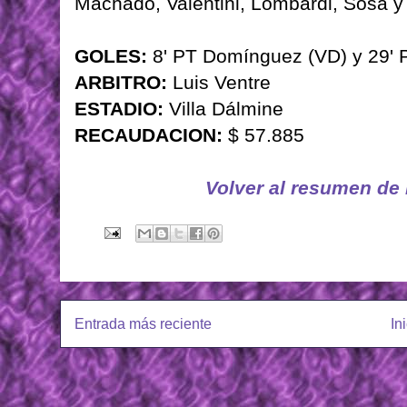
Machado, Valentini, Lombardi, Sosa y 
GOLES:
8' PT Domínguez (VD) y 29' P
ARBITRO:
Luis Ventre
ESTADIO:
Villa Dálmine
RECAUDACION:
$ 57.885
Volver al resumen de
Entrada más reciente
In