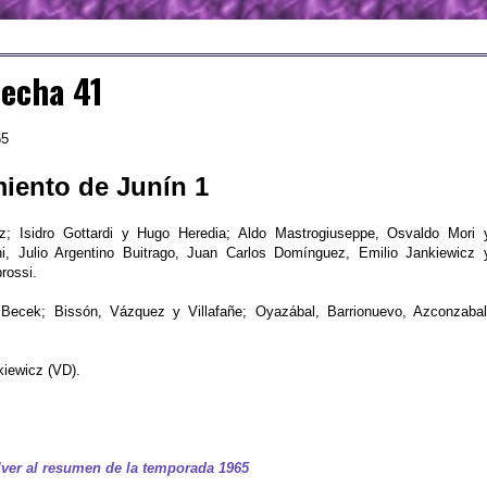
Fecha 41
65
miento de Junín 1
z; Isidro Gottardi y Hugo Heredia; Aldo Mastrogiuseppe, Osvaldo Mori 
i, Julio Argentino Buitrago, Juan Carlos Domínguez, Emilio Jankiewicz 
rossi.
ecek; Bissón, Vázquez y Villafañe; Oyazábal, Barrionuevo, Azconzabal
kiewicz (VD).
ver al resumen de la temporada 1965