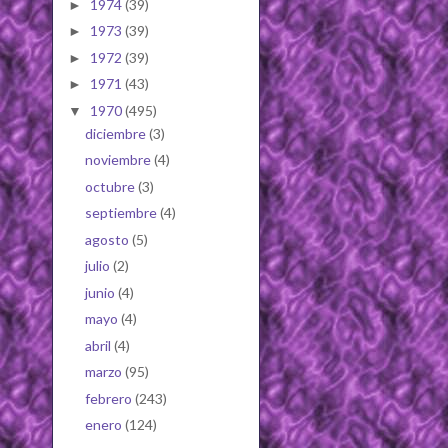
1974
(39)
►
1973
(39)
►
1972
(39)
►
1971
(43)
►
1970
(495)
▼
diciembre
(3)
noviembre
(4)
octubre
(3)
septiembre
(4)
agosto
(5)
julio
(2)
junio
(4)
mayo
(4)
abril
(4)
marzo
(95)
febrero
(243)
enero
(124)