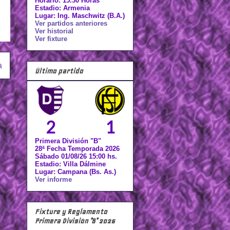
Horario: 15.30 Horas
Estadio: Armenia
Lugar: Ing. Maschwitz (B.A.)
Ver partidos anteriores
Ver historial
Ver fixture
a
Último partido
2
1
Primera División "B"
28ª Fecha Temporada 2026
Sábado 01/08/26 15:00 hs.
Estadio: Villa Dálmine
Lugar: Campana (Bs. As.)
Ver informe
Fixture y Reglamento
Primera División "B" 2026