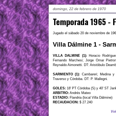
domingo, 22 de febrero de 1970
Temporada 1965 - 
Jugado el sábado 20 de noviembre de 19
Villa Dálmine 1 - Sar
VILLA DALMINE (1):
Horacio Rodrígue
Fernando Marchesi; Jorge Omar Pietron
Reynaldo Aimonetti. DT: Aristóbulo Deamb
SARMIENTO (1):
Cambareri; Medina y B
Traverso y Córdoba. DT: P. Mallegni.
GOLES:
18' PT Córdoba (S) y 40' ST Jan
ARBITRO:
Andrés Mateo
ESTADIO:
Flandria (local Villa Dálmine)
RECAUDACION:
$ 27.240
Vol