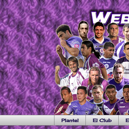
Plantel
El Club
E