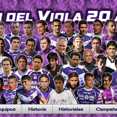
quipos
Historia
Historiales
Campañ