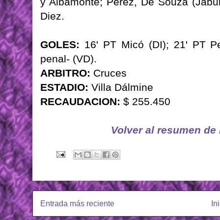
y Albamonte; Pérez, De Souza (Jaburú
Diez.
GOLES:
16' PT Micó (DI); 21' PT Pe
penal- (VD).
ARBITRO:
Cruces
ESTADIO:
Villa Dálmine
RECAUDACION:
$ 255.450
Volver al resumen de
Entrada más reciente
In