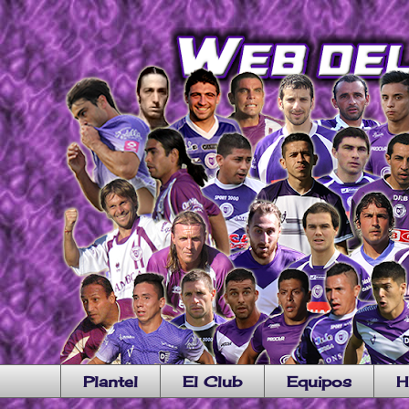
Plantel
El Club
Equipos
H