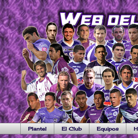
Plantel
El Club
Equipos
H