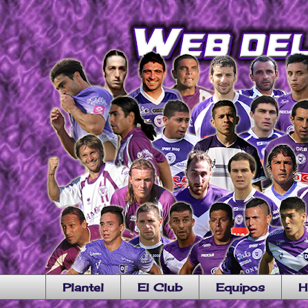
Plantel
El Club
Equipos
H