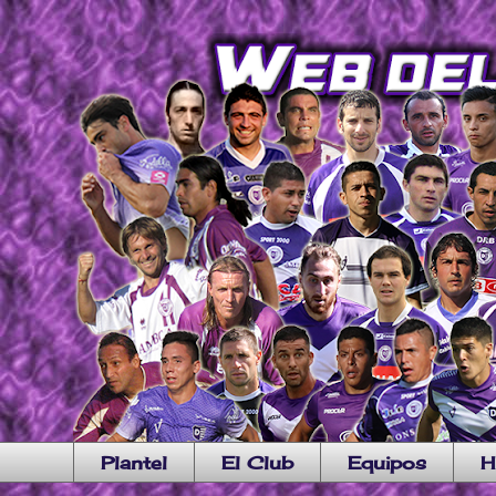
Plantel
El Club
Equipos
H