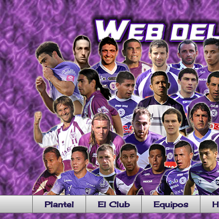
Plantel
El Club
Equipos
H