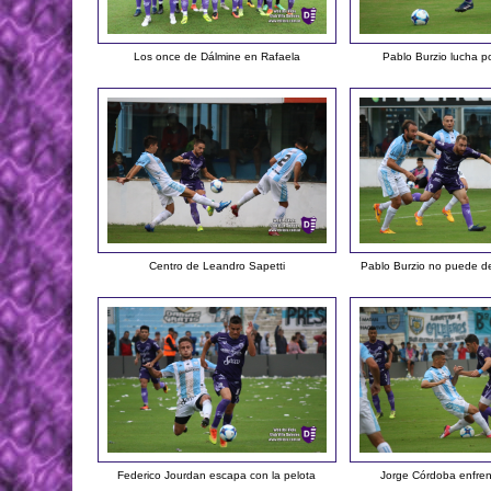
Los once de Dálmine en Rafaela
Pablo Burzio lucha p
Centro de Leandro Sapetti
Pablo Burzio no puede def
Federico Jourdan escapa con la pelota
Jorge Córdoba enfren