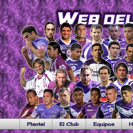
Plantel
El Club
Equipos
H