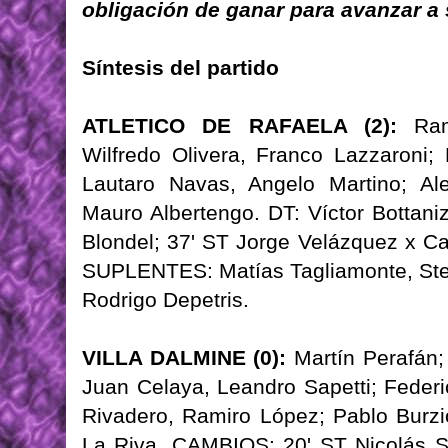
obligación de ganar para avanzar a 
Síntesis del partido
ATLETICO DE RAFAELA (2):
Rami
Wilfredo Olivera, Franco Lazzaroni;
Lautaro Navas, Angelo Martino; Al
Mauro Albertengo. DT: Víctor Bottan
Blondel; 37' ST Jorge Velázquez x C
SUPLENTES: Matías Tagliamonte, Stef
Rodrigo Depetris.
VILLA DALMINE (0):
Martín Perafán; 
Juan Celaya, Leandro Sapetti; Feder
Rivadero, Ramiro López; Pablo Burzi
La Riva. CAMBIOS: 20' ST Nicolás S