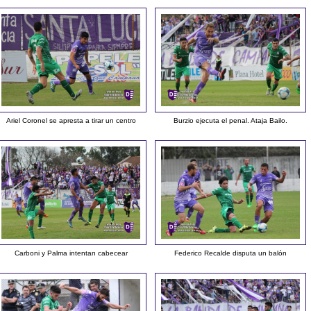
Ariel Coronel se apresta a tirar un centro
Burzio ejecuta el penal. Ataja Bailo.
Carboni y Palma intentan cabecear
Federico Recalde disputa un balón