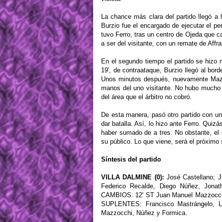
La chance más clara del partido llegó a 
Burzio fue el encargado de ejecutar el pe
tuvo Ferro, tras un centro de Ojeda que ca
a ser del visitante, con un remate de Af
En el segundo tiempo el partido se hizo 
19', de contraataque, Burzio llegó al bor
Unos minutos después, nuevamente Mazzo
manos del uno visitante. No hubo mucho 
del área que el árbitro no cobró.
De esta manera, pasó otro partido con u
dar batalla. Así, lo hizo ante Ferro. Quiz
haber sumado de a tres. No obstante, el
su público. Lo que viene, será el próximo
Síntesis del partido
VILLA DALMINE (0):
José Castellano; J
Federico Recalde, Diego Núñez, Jonat
CAMBIOS: 12' ST Juan Manuel Mazzocchi 
SUPLENTES: Francisco Mastrángelo, L
Mazzocchi, Núñez y Formica.