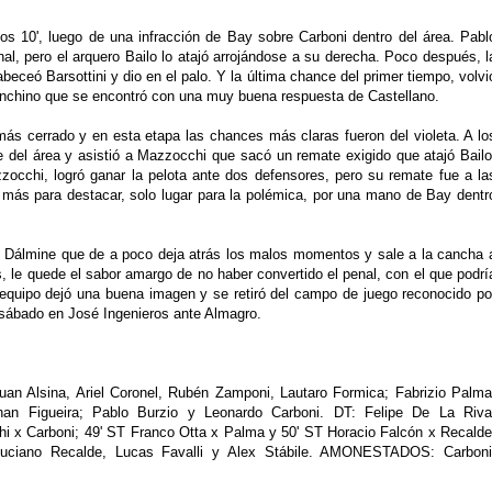
los 10', luego de una infracción de Bay sobre Carboni dentro del área. Pabl
nal, pero el arquero Bailo lo atajó arrojándose a su derecha. Poco después, l
beceó Barsottini y dio en el palo. Y la última chance del primer tiempo, volvi
franchino que se encontró con una muy buena respuesta de Castellano.
más cerrado y en esta etapa las chances más claras fueron del violeta. A lo
de del área y asistió a Mazzocchi que sacó un remate exigido que atajó Bailo
cchi, logró ganar la pelota ante dos defensores, pero su remate fue a la
más para destacar, solo lugar para la polémica, por una mano de Bay dentr
n Dálmine que de a poco deja atrás los malos momentos y sale a la cancha 
ás, le quede el sabor amargo de no haber convertido el penal, con el que podrí
 equipo dejó una buena imagen y se retiró del campo de juego reconocido po
 sábado en José Ingenieros ante Almagro.
uan Alsina, Ariel Coronel, Rubén Zamponi, Lautaro Formica; Fabrizio Palma
han Figueira; Pablo Burzio y Leonardo Carboni. DT: Felipe De La Riva
x Carboni; 49' ST Franco Otta x Palma y 50' ST Horacio Falcón x Recalde
uciano Recalde, Lucas Favalli y Alex Stábile. AMONESTADOS: Carboni