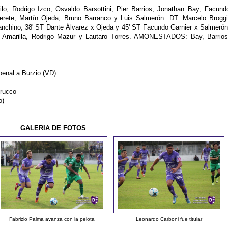
lo; Rodrigo Izco, Osvaldo Barsottini, Pier Barrios, Jonathan Bay; Facund
derete, Martín Ojeda; Bruno Barranco y Luis Salmerón. DT: Marcelo Broggi
anchino; 38' ST Dante Álvarez x Ojeda y 45' ST Facundo Garnier x Salmerón
marilla, Rodrigo Mazur y Lautaro Torres. AMONESTADOS: Bay, Barrios
 penal a Burzio (VD)
Trucco
o)
GALERIA DE FOTOS
Fabrizio Palma avanza con la pelota
Leonardo Carboni fue titular