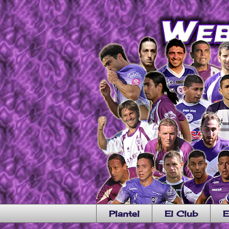
Plantel
El Club
E