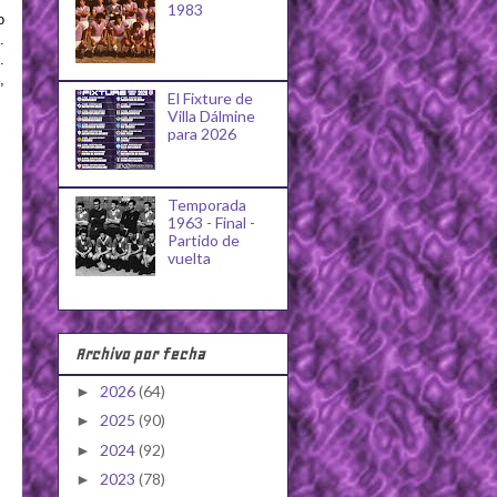
1983
o
.
.
,
El Fixture de
Villa Dálmine
para 2026
Temporada
1963 - Final -
Partido de
vuelta
Archivo por fecha
2026
(64)
►
2025
(90)
►
2024
(92)
►
2023
(78)
►