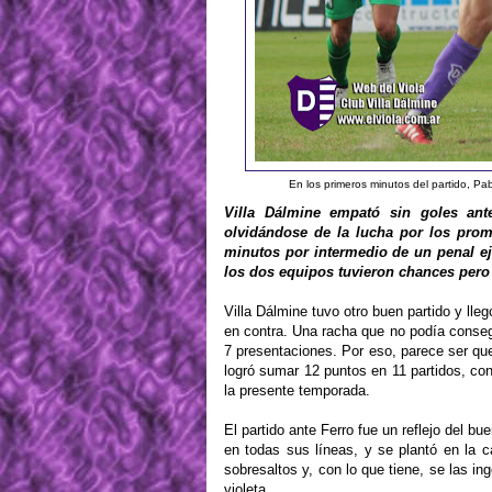
En los primeros minutos del partido, Pab
Villa Dálmine empató sin goles an
olvidándose de la lucha por los prom
minutos por intermedio de un penal ej
los dos equipos tuvieron chances pero 
Villa Dálmine tuvo otro buen partido y lleg
en contra. Una racha que no podía consegu
7 presentaciones. Por eso, parece ser qu
logró sumar 12 puntos en 11 partidos, con
la presente temporada.
El partido ante Ferro fue un reflejo del b
en todas sus líneas, y se plantó en la 
sobresaltos y, con lo que tiene, se las i
violeta.