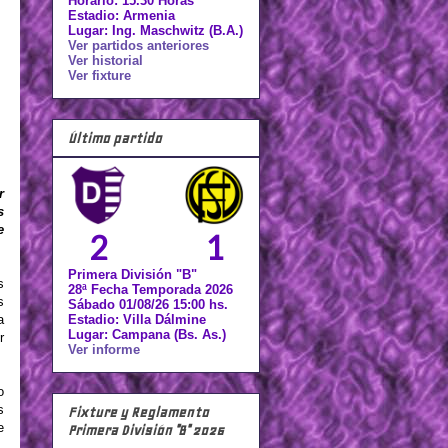
Horario: 15.30 Horas
Estadio: Armenia
Lugar: Ing. Maschwitz (B.A.)
Ver partidos anteriores
Ver historial
Ver fixture
Último partido
r
s
e
2
1
Primera División "B"
s
28ª Fecha Temporada 2026
s
Sábado 01/08/26 15:00 hs.
Estadio: Villa Dálmine
a
Lugar: Campana (Bs. As.)
r
Ver informe
o
s
Fixture y Reglamento
e
Primera División "B" 2026