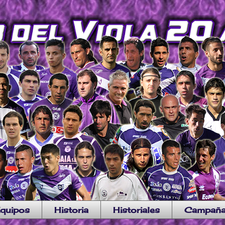
quipos
Historia
Historiales
Campañ