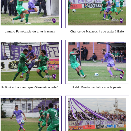
Lautaro Formica pierde ante la marca
Chance de Mazzocchi que atajará Bailo
Polémica: La mano que Giannini no cobró
Pablo Burzio maniobra con la pelota