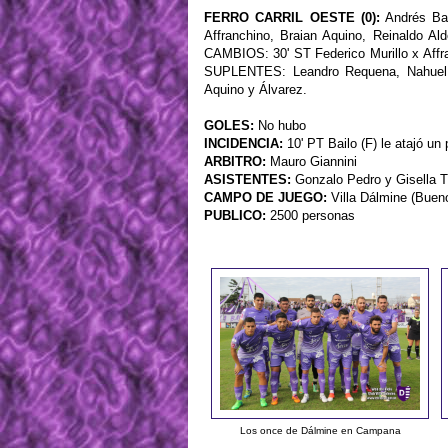
FERRO CARRIL OESTE (0):
Andrés Bai
Affranchino, Braian Aquino, Reinaldo Al
CAMBIOS: 30' ST Federico Murillo x Affr
SUPLENTES: Leandro Requena, Nahuel A
Aquino y Álvarez.
GOLES:
No hubo
INCIDENCIA:
10' PT Bailo (F) le atajó un
ARBITRO:
Mauro Giannini
ASISTENTES:
Gonzalo Pedro y Gisella 
CAMPO DE JUEGO:
Villa Dálmine (Buen
PUBLICO:
2500 personas
Los once de Dálmine en Campana