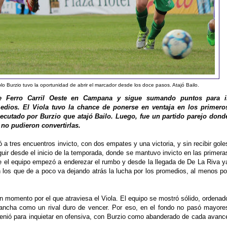
lo Burzio tuvo la oportunidad de abrir el marcador desde los doce pasos. Atajó Bailo.
te Ferro Carril Oeste en Campana y sigue sumando puntos para i
edios. El Viola tuvo la chance de ponerse en ventaja en los primero
ecutado por Burzio que atajó Bailo. Luego, fue un partido parejo dond
no pudieron convertirlas.
ó a tres encuentros invicto, con dos empates y una victoria, y sin recibir gole
ir desde el inicio de la temporada, donde se mantuvo invicto en las primera
e el equipo empezó a enderezar el rumbo y desde la llegada de De La Riva y
 los que de a poco va dejando atrás la lucha por los promedios, al menos po
uen momento por el que atraviesa el Viola. El equipo se mostró sólido, ordenad
cancha como un rival duro de vencer. Por eso, en el fondo no pasó mayore
ngenió para inquietar en ofensiva, con Burzio como abanderado de cada avanc