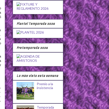
o
a
ó
Plantel Temporada 2026
s
.
s
o
Pretemporada 2026
a
a
r
Lo más visto esta semana
Premio a la
,
insistencia
.
.
,
Temporada